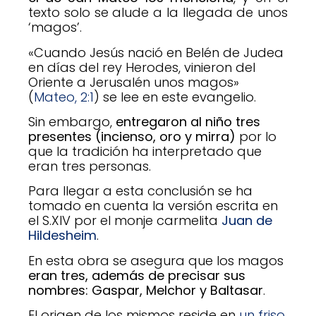
texto solo se alude a la llegada de unos
‘magos’.
«Cuando Jesús nació en Belén de Judea
en días del rey Herodes, vinieron del
Oriente a Jerusalén unos magos»
(
Mateo, 2:1
) se lee en este evangelio.
Sin embargo,
entregaron al niño tres
presentes (incienso, oro y mirra)
por lo
que la tradición ha interpretado que
eran tres personas.
Para llegar a esta conclusión se ha
tomado en cuenta la versión escrita en
el S.XIV por el monje carmelita
Juan de
Hildesheim
.
En esta obra se asegura que los magos
eran tres, además de precisar sus
nombres: Gaspar, Melchor y Baltasar
.
El origen de los mismos reside en
un friso