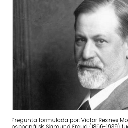
Pregunta formulada por: Víctor Resines Moli
psicoanálisis Sigmund Freud (1856-1939) f