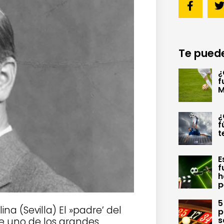
Te puede
¿
f
M
¿
f
t
E
f
h
p
5
na (Sevilla) El »padre’ del
p
s
ue uno de los grandes