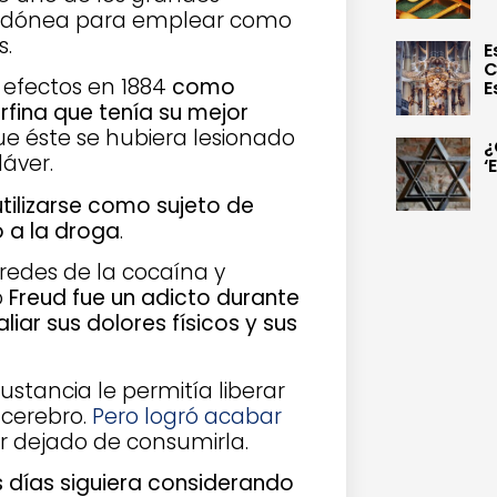
a idónea para emplear como
s.
E
C
 efectos en 1884
como
E
rfina que tenía su mejor
ue éste se hubiera lesionado
¿
áver.
‘
tilizarse como sujeto de
o a la droga
.
redes de la cocaína y
o
Freud fue un adicto durante
iar sus dolores físicos y sus
stancia le permitía liberar
 cerebro.
Pero logró acabar
r dejado de consumirla.
s días siguiera considerando