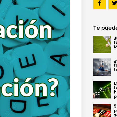
Te puede
¿
f
M
¿
f
t
E
f
h
p
5
p
s