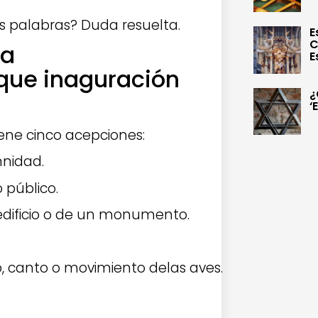
 palabras? Duda resuelta.
E
C
da
E
que inaguración
¿
‘
ene cinco acepciones:
mnidad.
 público.
 edificio o de un monumento.
o, canto o movimiento delas aves.