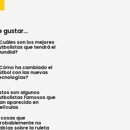
 gustar...
Cuáles son los mejores
utbolistas que tendrá el
undial?
Cómo ha cambiado el
útbol con las nuevas
ecnologías?
stos son algunos
utbolistas famosos que
an aparecido en
elículas
 cosas que
robablemente no
abías sobre la ruleta