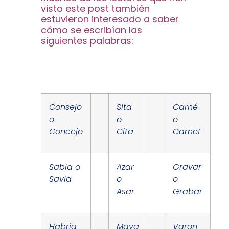
visto este post también
estuvieron interesado a saber
cómo se escribían las
siguientes palabras:
Consejo
Sita
Carné
o
o
o
Concejo
Cita
Carnet
Sabia o
Azar
Gravar
Savia
o
o
Asar
Grabar
Habria
Maya
Varon