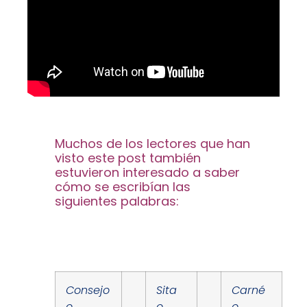
Muchos de los lectores que han
visto este post también
estuvieron interesado a saber
cómo se escribían las
siguientes palabras:
Consejo
Sita
Carné
o
o
o