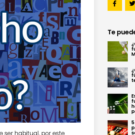
Te puede
¿
f
M
¿
f
t
E
f
h
p
5
p
 ser habitual, por este
s