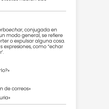
erbo
echar
, conjugada en
 un modo general, se refiere
verter o expulsar alguna cosa.
 expresiones, como “echar
’.
rlo?»
ón de correos»
uria»