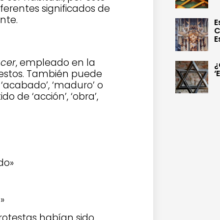
ferentes significados de
nte.
E
C
E
cer
, empleado en la
¿
estos. También puede
‘
e ‘acabado’, ‘maduro’ o
do de ‘acción’, ‘obra’,
do»
»
protestas habían sido