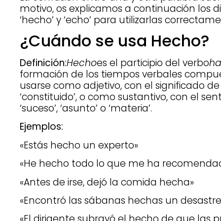
motivo, os explicamos a continuación los di
‘hecho’ y ‘echo’ para utilizarlas correctame
¿Cuándo se usa Hecho?
Definición:
Hecho
es el participio del verbo
ha
formación de los tiempos verbales compu
usarse como adjetivo, con el significado d
‘constituido’, o como sustantivo, con el senti
‘suceso’, ‘asunto’ o ‘materia’.
Ejemplos:
«Estás hecho un experto»
«He hecho todo lo que me ha recomenda
«Antes de irse, dejó la comida hecha»
«Encontró las sábanas hechas un desastre
«El dirigente subrayó el hecho de que las 