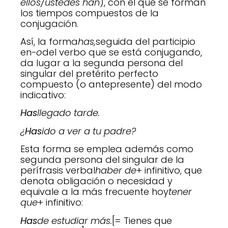
ellos/ustedes han
), con el que se forman
los tiempos compuestos de la
conjugación.
Así, la forma
has,
seguida del participio
en
-o
del verbo que se está conjugando,
da lugar a la segunda persona del
singular del pretérito perfecto
compuesto (o antepresente) del modo
indicativo:
Has
llegado tarde.
¿
Has
ido a ver a tu padre?
Esta forma se emplea además como
segunda persona del singular de la
perífrasis verbal
haber de
+ infinitivo, que
denota obligación o necesidad y
equivale a la más frecuente hoy
tener
que
+ infinitivo:
Has
de estudiar más.
[= Tienes que