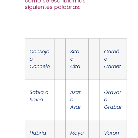
cómo se escribían las
siguientes palabras:
Consejo
Sita
Carné
o
o
o
Concejo
Cita
Carnet
Sabia o
Azar
Gravar
Savia
o
o
Asar
Grabar
Habria
Maya
Varon