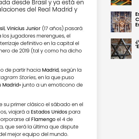
da desde Brasil y ya está en
alaciones del Real Madrid y
E
C
E
sil
,
Vinicius Junior
(17 años) pasará
 a los jugadores merengues, el
¿
rrizaje definitivo en la capital el
‘
enero de 2019 (tal y como ha dicho
do de partir hacia
Madrid
, según la
tagram Stories
, en la que puso
u
Madrid
» junto a un emoticono de
su primer clásico el sábado en el
os, viajará a
Estados Unidos
para
corporarse al
Flamengo
el 4 de
 que será la última que dispute
el mejor equipo del mundo.