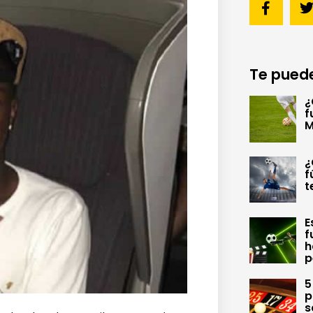
Te puede
¿
f
M
¿
f
t
E
f
h
p
5
p
s