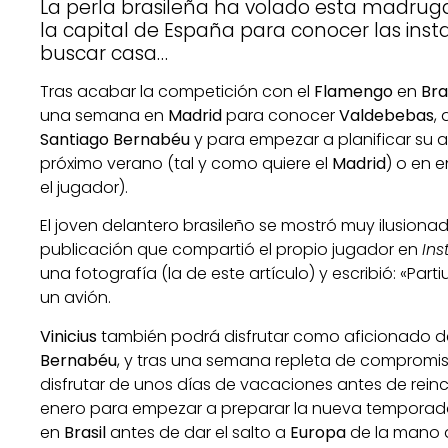
La perla brasileña ha volado esta madruga
la capital de España para conocer las inst
buscar casa…
Tras acabar la competición con el
Flamengo
en
Bra
una semana en
Madrid
para conocer
Valdebebas
,
Santiago Bernabéu
y para empezar a planificar su ate
próximo verano (tal y como quiere el
Madrid
) o en 
el jugador).
El joven delantero brasileño se mostró muy ilusiona
publicación que compartió el propio jugador en
Ins
una fotografía (la de este artículo) y escribió: «Parti
un avión.
Vinicius
también podrá disfrutar como aficionado de 
Bernabéu
, y tras una semana repleta de compromis
disfrutar de unos días de vacaciones antes de rein
enero para empezar a preparar la nueva temporada,
en
Brasil
antes de dar el salto a
Europa
de la mano d