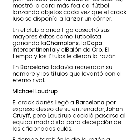
mostró la cara más fea del fútbol
lanzando objetos cada vez que el crack
luso se disponía a lanzar un córner.
En el club blanco Figo cosechó sus
mayores éxitos como futbolista
ganando la
Champions
, la
Copa
Intercontinental
y el
Balón de Oro
. El
tiempo y los títulos le dieron la razón.
En
Barcelona
todavía recuerdan su
nombre y los títulos que levantó con el
eterno rival.
Michael Laudrup
El crack danés llegó a
Barcelona
por
expreso deseo de su entrenador,
Johan
Cruyff
, pero Laudrup decidió pasarse al
equipo madridista para decepción de
los aficionados culés.
El tiempo también le dio la razón a