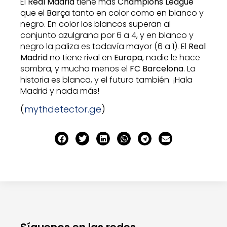
El
Real Madrid
tiene más
Champions League
que el
Barça
tanto en color como en blanco y
negro. En color los blancos superan al
conjunto azulgrana por 6 a 4, y en blanco y
negro la paliza es todavía mayor (6 a 1). El
Real
Madrid
no tiene rival en
Europa
, nadie le hace
sombra, y mucho menos el
FC Barcelona
. La
historia es blanca, y el futuro también. ¡Hala
Madrid y nada más!
(
mythdetector.ge
)