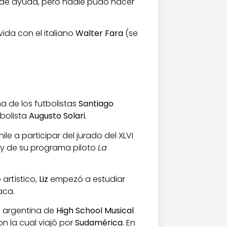
ca de ayuda, pero nadie pudo hacer
ida con el italiano
Walter Fara
(se
na de los futbolistas
Santiago
tbolista
Augusto Solari
.
ile a participar del jurado del XLVI
y de su programa piloto
La
 artístico,
Liz
empezó a estudiar
aca.
ón argentina de
High School Musical
con la cual viajó por
Sudamérica
. En