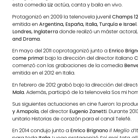
esta comedia
Liz
actúa, canta y baila en vivo.
Protagonizó en 2009 la telenovela juvenil
Champs 1
emitida en
Argentina, España, Italia, Turquía e Israel
Londres, Inglaterra
donde realizó un máster actoral,
and Drama
.
En mayo del 2011 coprotagonizó junto a
Enrico Brig
come prima!
bajo la dirección del director italiano
C
comenzó con las grabaciones de la comedia
Benve
emitida en el 2012 en Italia.
En febrero de 2012 grabó bajo la dirección del direc
Mala
. Además, participó de la telenovela Sos mi hom
Sus siguientes actuaciones en cine fueron: la prod
y Amapola
, del director
Eugenio Zanetti
. Durante 20
unitario Historias de corazón para el canal Telefé.
En 2014 condujo junto a
Enrico Brignano
Il Meglio d’I
para toda
Italia
. Luego protagonizó
Sei mai tata al