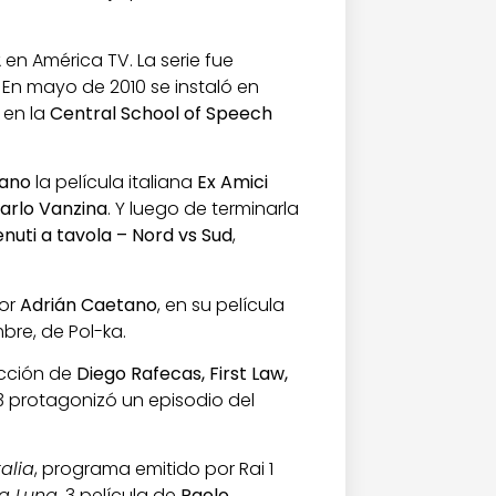
2
en América TV. La serie fue
. En mayo de 2010 se instaló en
 en la
Central School of Speech
nano
la película italiana
Ex Amici
arlo Vanzina
. Y luego de terminarla
nuti a tavola – Nord vs Sud
,
tor
Adrián Caetano
, en su película
bre, de Pol-ka.
ucción de
Diego Rafecas, First Law,
13 protagonizó un episodio del
talia
, programa emitido por Rai 1
la Luna
, 3 película de
Paolo