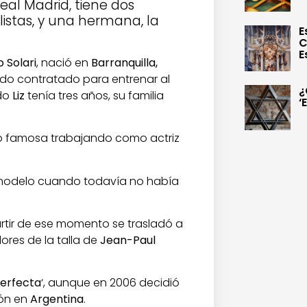
eal Madrid, tiene dos
istas, y una hermana, la
E
C
E
 Solari
, nació en
Barranquilla,
ido contratado para entrenar al
¿
do
Liz
tenía tres años, su familia
‘
 famosa trabajando como actriz
 modelo cuando todavía no había
rtir de ese momento se trasladó a
ores de la talla de
Jean-Paul
perfecta
‘, aunque en 2006 decidió
ión en
Argentina
.