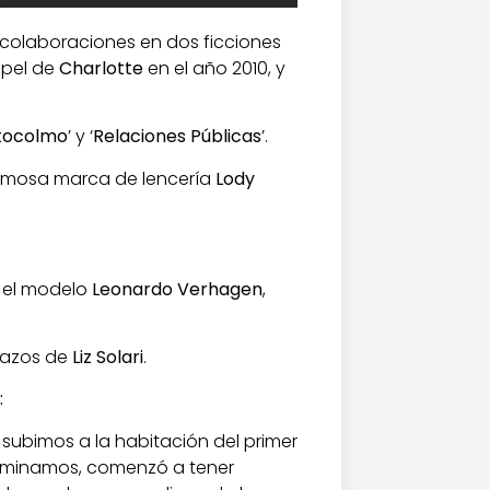
colaboraciones en dos ficciones
apel de
Charlotte
en el año 2010, y
tocolmo
’ y ‘
Relaciones Públicas
’.
famosa marca de lencería
Lody
, el modelo
Leonardo Verhagen
,
razos de
Liz Solari
.
:
subimos a la habitación del primer
erminamos, comenzó a tener