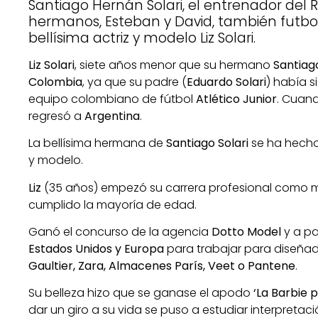
Santiago Hernán Solari, el entrenador del R
hermanos, Esteban y David, también futbol
bellísima actriz y modelo Liz Solari.
Liz Solari
, siete años menor que su hermano
Santiago
Colombia
, ya que su padre (
Eduardo Solari
) había s
equipo colombiano de fútbol
Atlético Junior
. Cuan
regresó a
Argentina
.
La bellísima hermana de
Santiago Solari
se ha hecho
y modelo.
Liz
(35 años) empezó su carrera profesional como
cumplido la mayoría de edad.
Ganó el concurso de la agencia
Dotto Model
y a pa
Estados Unidos y Europa
para trabajar para diseñad
Gaultier, Zara, Almacenes París, Veet o Pantene
.
Su belleza hizo que se ganase el apodo
‘
La Barbie 
dar un giro a su vida se puso a estudiar interpretac