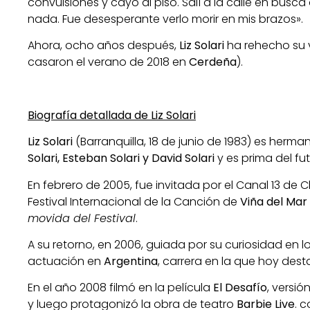
convulsiones y cayó al piso. Salí a la calle en bus
nada. Fue desesperante verlo morir en mis brazos».
Ahora, ocho años después,
Liz Solari
ha rehecho su v
casaron el verano de 2018 en
Cerdeña
).
Biografía detallada de Liz Solari
Liz Solari
(Barranquilla, 18 de junio de 1983) es herma
Solari, Esteban Solari y David Solari
y es prima del fu
En febrero de 2005, fue invitada por el Canal 13 de Ch
Festival Internacional de la Canción de
Viña del Mar
movida del Festival
.
A su retorno, en 2006, guiada por su curiosidad en lo
actuación en
Argentina
, carrera en la que hoy dest
En el año 2008 filmó en la película
El Desafío
, versi
y luego protagonizó la obra de teatro
Barbie Live
. 