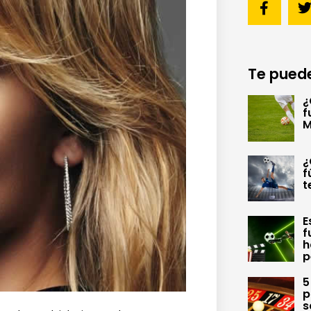
Te puede
¿
f
M
¿
f
t
E
f
h
p
5
p
s