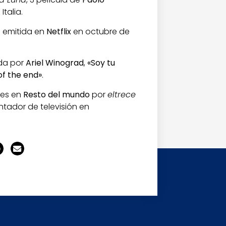
talia.
 emitida en
Netflix
en octubre de
gida por
Ariel Winograd
,
«Soy tu
of the end»
.
jes en
Resto del mundo
por
eltrece
tador de televisión en