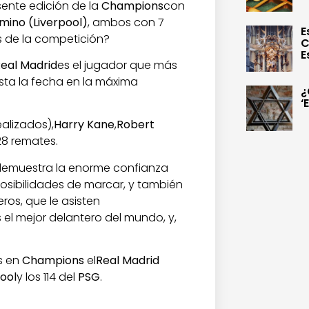
esente edición de la
Champions
con
rmino (Liverpool)
, ambos con 7
E
s de la competición?
C
E
eal Madrid
es el jugador que más
sta la fecha en la máxima
¿
‘
alizados),
Harry Kane
,
Robert
28 remates.
demuestra la enorme confianza
posibilidades de marcar, y también
ros, que le asisten
el mejor delantero del mundo, y,
s en
Champions
el
Real Madrid
pool
y los 114 del
PSG
.