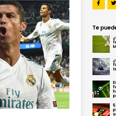
Te puede
¿
f
M
¿
f
t
E
f
h
p
5
p
s