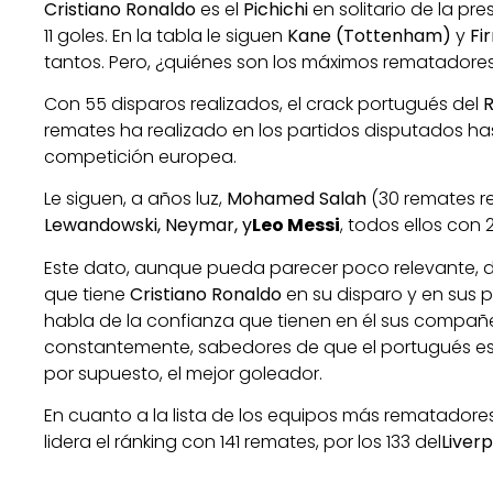
Cristiano Ronaldo
es el
Pichichi
en solitario de la pr
11 goles. En la tabla le siguen
Kane (Tottenham)
y
Fi
tantos. Pero, ¿quiénes son los máximos rematadore
Con 55 disparos realizados, el crack portugués del
R
remates ha realizado en los partidos disputados ha
competición europea.
Le siguen, a años luz,
Mohamed Salah
(30 remates re
Lewandowski, Neymar, y
Leo Messi
, todos ellos con 
Este dato, aunque pueda parecer poco relevante, 
que tiene
Cristiano Ronaldo
en su disparo y en sus 
habla de la confianza que tienen en él sus compañe
constantemente, sabedores de que el portugués es 
por supuesto, el mejor goleador.
En cuanto a la lista de los equipos más rematadore
lidera el ránking con 141 remates, por los 133 del
Liver