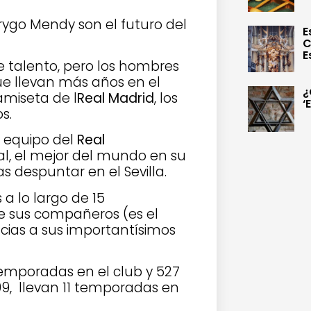
drygo Mendy son el futuro del
E
C
E
 talento, pero los hombres
que llevan más años en el
¿
camiseta de l
Real Madrid
, los
‘
s.
r equipo del
Real
ral, el mejor del mundo en su
as despuntar en el Sevilla.
a lo largo de 15
e sus compañeros (es el
racias a sus importantísimos
temporadas en el club y 527
09, llevan 11 temporadas en