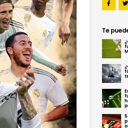
Te puede
¿
f
M
¿
f
t
E
f
h
p
5
p
s