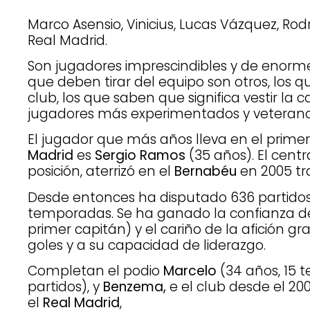
Marco Asensio, Vinicius, Lucas Vázquez, Ro
Real Madrid.
Son jugadores imprescindibles y de enorme
que deben tirar del equipo son otros, los 
club, los que saben que significa vestir la 
jugadores más experimentados y veterano
El jugador que más años lleva en el prime
Madrid
es
Sergio Ramos
(35 años). El cent
posición, aterrizó en el
Bernabéu
en 2005 tr
Desde entonces ha disputado 636 partidos 
temporadas. Se ha ganado la confianza d
primer capitán) y el cariño de la afición g
goles y a su capacidad de liderazgo.
Completan el podio
Marcelo
(34 años, 15 
partidos), y
Benzema,
e el club desde el 20
el
Real Madrid
,