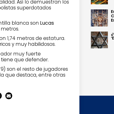
alidad. Así lo demuestran los
tbolistas superdotados
E
C
E
ntilla blanca son
Lucas
 metros.
¿
on 1,74 metros de estatura.
‘
ricos y muy habilidosos.
ugador muy fuerte
 tiene que defender.
79) son el resto de jugadores
lla que destaca, entre otras