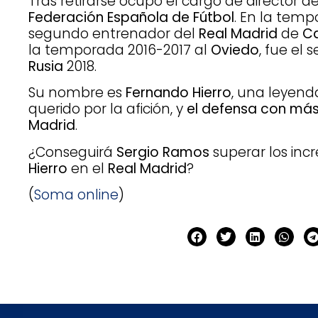
Tras retirarse ocupó el cargo de director d
Federación Española de Fútbol
. En la temp
segundo entrenador del
Real Madrid
de
Ca
la temporada 2016-2017 al
Oviedo
, fue el
Rusia
2018.
Su nombre es
Fernando Hierro
, una leyen
querido por la afición, y
el defensa con más 
Madrid
.
¿Conseguirá
Sergio Ramos
superar los inc
Hierro
en el
Real Madrid
?
(
Soma online
)