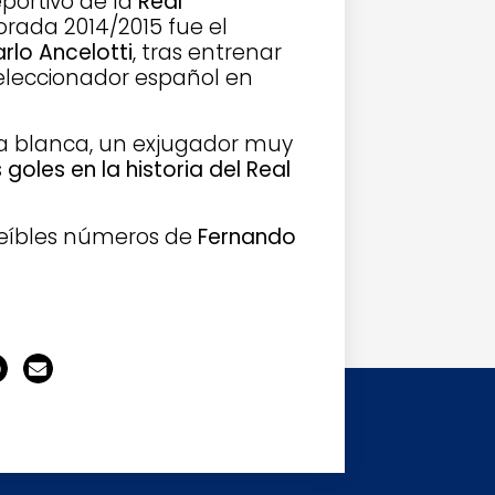
eportivo de la
Real
orada 2014/2015 fue el
rlo Ancelotti
, tras entrenar
 seleccionador español en
da blanca, un exjugador muy
goles en la historia del Real
reíbles números de
Fernando