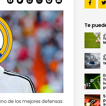
Te puede
¿
f
M
¿
f
t
E
f
h
p
5
p
no de los mejores defensas
s