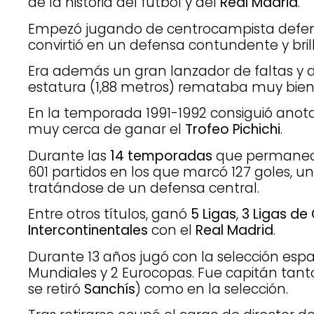
de la historia del fútbol y del
Real Madrid
.
Empezó jugando de centrocampista defens
convirtió en un defensa contundente y brill
Era además un gran lanzador de faltas y de
estatura (1,88 metros) remataba muy bien
En la temporada 1991-1992 consiguió anota
muy cerca de ganar el
Trofeo Pichichi
.
Durante las
14 temporadas
que permaneci
601 partidos en los que marcó 127 goles, un
tratándose de un defensa central.
Entre otros títulos, ganó
5 Ligas
,
3 Ligas d
Intercontinentales
con el
Real Madrid
.
Durante 13 años jugó con la selección españ
Mundiales y 2 Eurocopas. Fue capitán tant
se retiró
Sanchís
) como en la selección.