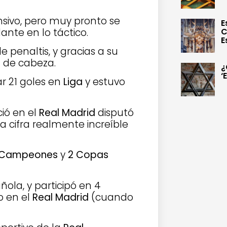
ivo, pero muy pronto se
E
ante en lo táctico.
C
E
 penaltis, y gracias a su
 de cabeza.
¿
‘
r 21 goles en
Liga
y estuvo
ó en el
Real Madrid
disputó
a cifra realmente increíble
e Campeones
y
2 Copas
ola, y participó en 4
o en el
Real Madrid
(cuando