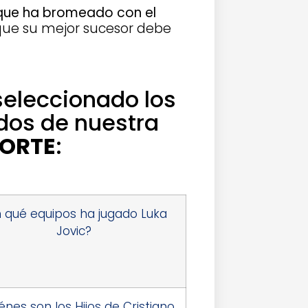
 que ha bromeado con el
 que su mejor sucesor debe
seleccionado los
dos de nuestra
ORTE
:
 qué equipos ha jugado Luka
Jovic?
énes son los Hijos de Cristiano