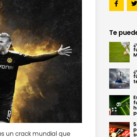
Te puede
¿
f
M
¿
f
t
E
f
h
p
5
p
d es un crack mundial que
s