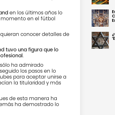
E
and
en los últimos años lo
C
l momento en el fútbol
E
quieran conocer detalles de
¿
‘
d tuvo una figura que lo
ofesional.
o sólo ha admirado
seguido los pasos en lo
lubes para aceptar unirse a
ían la titularidad y más
 pues de esta manera ha
además ha demostrado lo