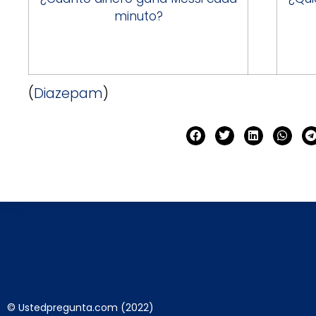
minuto?
(
Diazepam
)
© Ustedpregunta.com (2022)