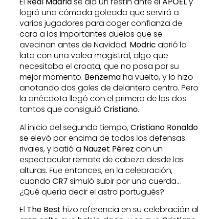
El
Real Madrid
se dio un festín ante el
APOEL
y
logró una cómoda goleada que servirá a
varios jugadores para coger confianza de
cara a los importantes duelos que se
avecinan antes de Navidad.
Modric
abrió la
lata con una volea magistral, algo que
necesitaba el croata, que no pasa por su
mejor momento.
Benzema
ha vuelto, y lo hizo
anotando dos goles de delantero centro. Pero
la anécdota llegó con el primero de los dos
tantos que consiguió
Cristiano
.
Al inicio del segundo tiempo,
Cristiano Ronaldo
se elevó por encima de todos los defensas
rivales, y batió a
Nauzet Pérez
con un
espectacular remate de cabeza desde las
alturas. Fue entonces, en la celebración,
cuando
CR7
simuló subir por una cuerda…
¿Qué quería decir el astro portugués?
El
The Best
hizo referencia en su celebración al