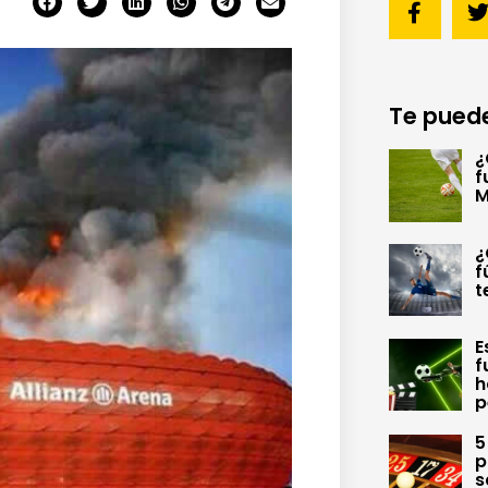
Te puede
¿
f
M
¿
f
t
E
f
h
p
5
p
s