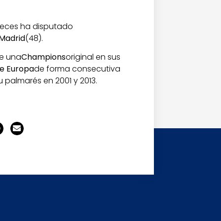
veces ha disputado
 Madrid
(48).
ne una
Champions
original en sus
e Europa
de forma consecutiva
 palmarés en 2001 y 2013.