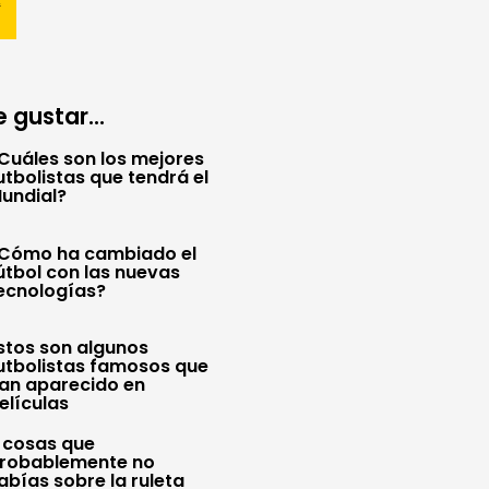
 gustar...
Cuáles son los mejores
utbolistas que tendrá el
undial?
Cómo ha cambiado el
útbol con las nuevas
ecnologías?
stos son algunos
utbolistas famosos que
an aparecido en
elículas
 cosas que
robablemente no
abías sobre la ruleta