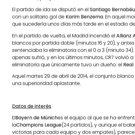
El partido de ida se disputó en el
Santiago Bernabéu
con un solitario gol de
Karim Benzema
. En aquel m
que sucedería unos días más tarde en el estadio del
En el partido de vuelta, el Madrid incendió el
Allianz
blancos por partida doble (minutos 16 y 20), y ante
sentenciaba la eliminatoria con el 0 a 3 (minuto 34)
apenas sufrió, y en los últimos minutos, CR7 volvió 
eliminatoria que únicamente tuvo un dueño: el
Real
Aquel martes 29 de abril de 2014, el conjunto blanco
una superioridad aplastante.
Datos de interés
El
Bayern de Múnich
es el equipo al que se ha enfre
la
Champions
League
(24 partidos), y aunque el bala
victorias para cada equipo y dos empates), parece 