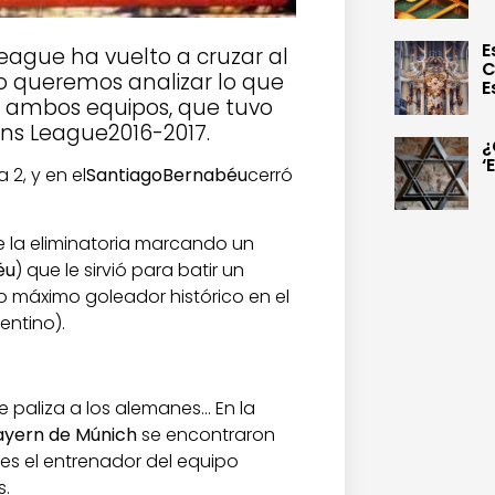
E
eague ha vuelto a cruzar al
C
so queremos analizar lo que
E
e ambos equipos, que tuvo
ons League2016-2017.
¿
‘
a 2, y en el
Santiago
Bernabéu
cerró
de la eliminatoria marcando un
éu
) que le sirvió para batir un
máximo goleador histórico en el
entino).
 paliza a los alemanes… En la
ayern de Múnich
se encontraron
es el entrenador del equipo
s.