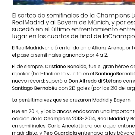
El sorteo de semifinales de la Champions L
RealMadrid y al Bayern de Múnich, y por e
sucedió en el último enfrentamiento entr
lugar en los cuartos de final de laChampi
El
Real
Madrid
venció en la ida en el
Allianz Arena
por 1 
el pase a semifinales ganando por 4 a 2.
El de siempre,
Cristiano Ronaldo
, fue el gran héroe 
repóker (hat-trick en la vuelta en el
Santiago
Bernab
nuevo récord: superó a
Don Alfredo di Stéfano
como 
Santiago Bernabéu
con 213 goles (por los 210 del arg
La penúltima vez que se cruzaron Madrid y Bayern
Fue en 2014, y los blancos endosaron una importante
edición de la
Champions 2013-2014
,
Real Madrid y B
en semifinales.
Carlo Ancelotti
era por aquel entonc
madridista, y
Pep Guardiola
entrenaba a los bávaro