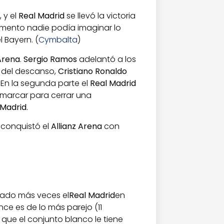
, y el
Real Madrid
se llevó la victoria
omento nadie podía imaginar lo
 Bayern. (
Cymbalta
)
 Arena
.
Sergio Ramos
adelantó a los
s del descanso,
Cristiano Ronaldo
. En la segunda parte el
Real Madrid
a marcar para cerrar una
 Madrid
.
 conquistó el
Allianz Arena
con
ntado más veces el
Real Madrid
en
nce es de lo más parejo (11
que el conjunto blanco le tiene