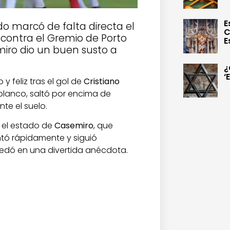
E
do marcó de falta directa el
C
s contra el Gremio de Porto
E
emiro dio un buen susto a
¿
‘
o y feliz tras el gol de
Cristiano
blanco, saltó por encima de
nte el suelo.
 el estado de
Casemiro
, que
ntó rápidamente y siguió
quedó en una divertida anécdota.