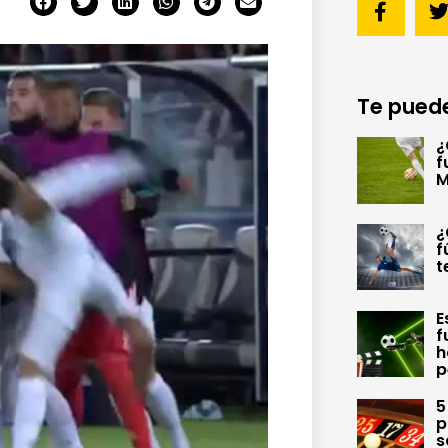
Te puede
¿
f
M
¿
f
t
E
f
h
p
5
p
s