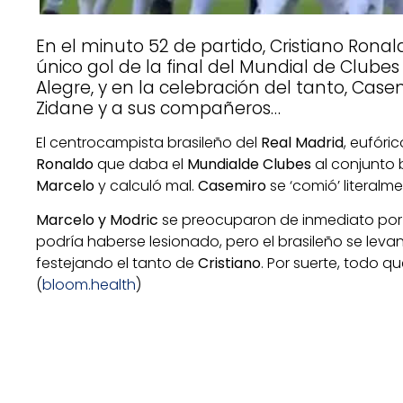
En el minuto 52 de partido, Cristiano Ronal
único gol de la final del Mundial de Clube
Alegre, y en la celebración del tanto, Cas
Zidane y a sus compañeros…
El centrocampista brasileño del
Real Madrid
, eufóric
Ronaldo
que daba el
Mundial
de Clubes
al conjunto 
Marcelo
y calculó mal.
Casemiro
se ‘comió’ literalme
Marcelo y Modric
se preocuparon de inmediato por
podría haberse lesionado, pero el brasileño se leva
festejando el tanto de
Cristiano
. Por suerte, todo 
(
bloom.health
)