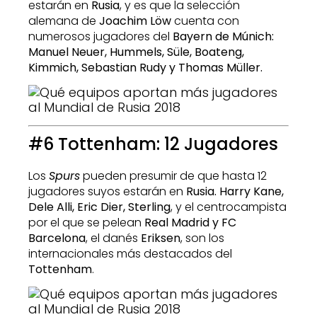
estarán en
Rusia
, y es que la selección
alemana de
Joachim Löw
cuenta con
numerosos jugadores del
Bayern de Múnich:
Manuel Neuer, Hummels, Süle, Boateng,
Kimmich, Sebastian Rudy y Thomas Müller.
#6 Tottenham: 12 Jugadores
Los
Spurs
pueden presumir de que hasta 12
jugadores suyos estarán en
Rusia. Harry Kane,
Dele Alli, Eric Dier, Sterling
, y el centrocampista
por el que se pelean
Real Madrid y FC
Barcelona
, el danés
Eriksen
, son los
internacionales más destacados del
Tottenham
.