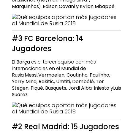
Marquinhos
),
Edison Cavani y Kylian Mbappé
.
#3 FC Barcelona: 14
Jugadores
El
Barça
es el tercer equipo con más
internacionales en el
Mundial de
Rusia
:
Messi,Vermaelen, Coutinho, Paulinho,
Yerry Mina, Rakitic, Umtiti, Dembélé, Ter
Stegen, Piqué, Busquets, Jordi Alba, Iniesta yLuis
Suárez.
#2 Real Madrid: 15 Jugadores