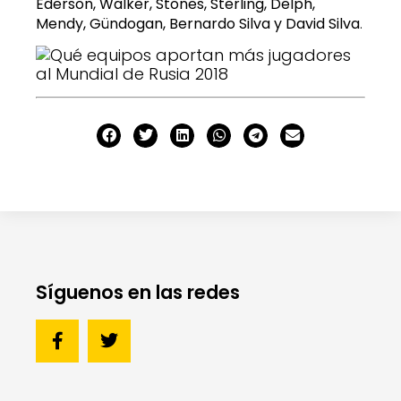
Ederson, Walker, Stones, Sterling, Delph,
Mendy, Gündogan, Bernardo Silva y David Silva
.
Síguenos en las redes