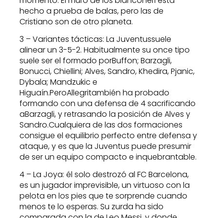
momento. El muro de los bianconeri está
hecho a prueba de balas, pero las de
Cristiano son de otro planeta.
3 – Variantes tácticas: La Juventussuele
alinear un 3-5-2. Habitualmente su once tipo
suele ser el formado porBuffon; Barzagli,
Bonucci, Chiellini; Alves, Sandro, Khedira, Pjanic,
Dybala; Mandzukic e
Higuaín.PeroAllegritambién ha probado
formando con una defensa de 4 sacrificando
aBarzagli, y retrasando la posición de Alves y
Sandro.Cualquiera de las dos formaciones
consigue el equilibrio perfecto entre defensa y
ataque, y es que la Juventus puede presumir
de ser un equipo compacto e inquebrantable.
4 – La Joya: él solo destrozó al FC Barcelona,
es un jugador imprevisible, un virtuoso con la
pelota en los pies que te sorprende cuando
menos te lo esperas. Su zurda ha sido
comparada con la de Leo Messi, y donde