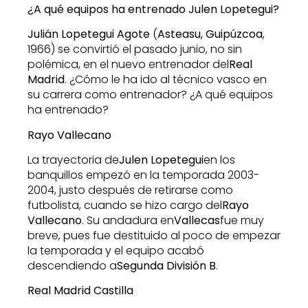
¿A qué equipos ha entrenado Julen Lopetegui?
Julián Lopetegui Agote
​ (
Asteasu, Guipúzcoa
,
1966) se convirtió el pasado junio, no sin
polémica, en el nuevo entrenador del
Real
Madrid
. ¿Cómo le ha ido al técnico vasco en
su carrera como entrenador? ¿A qué equipos
ha entrenado?
Rayo Vallecano
La trayectoria de
Julen Lopetegui
en los
banquillos empezó en la temporada 2003-
2004, justo después de retirarse como
futbolista, cuando se hizo cargo del
Rayo
Vallecano
. Su andadura en
Vallecas
fue muy
breve, pues fue destituido al poco de empezar
la temporada y el equipo acabó
descendiendo a
Segunda División B
.
Real Madrid Castilla