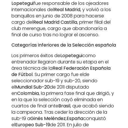
Lopetegui
fue responsable de los ojeadores
internacionales del
Real Madrid
, y volvió a los
banquillos en junio de 2008 para hacerse
cargo del
Real Madrid Castilla
, primer filial del
club merengue, cargo que abandonaría a
final de curso tras no lograr el ascenso.
Categorías inferiores de la Selección española
Los primeros éxitos de
Lopetegui
como
entrenador llegaron durante su etapa en el
área técnica de la
Real Federación Española
de Fútbol
. Su primer cargo fue elde
seleccionador sub-19 y sub-20, siendo
el
Mundial Sub-20
de 2011 disputado
en
Colombia
, la primera fase final que dirigió, y
en la que la selección cayó eliminada en
cuartos de final ante
Brasil
, que acabó siendo
la campeona. Tras ceder la dirección de la
sub-19 a
Ginés Meléndez
,
España
conquistó
el
Europeo Sub-19
de 2011. En julio de