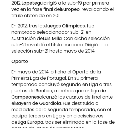
2012,
Lopetegui
dirigió a la sub-19 por primera
vez en la fase final del
Europeo
, revalidando el
título obtenido en 2011.
En 2012, tras los
Juegos Olímpicos
, fue
nombrado seleccionador sub-21 en
sustitución de
Luis Milla
. Con dicha selección
sub-21 revalidó el título europeo. Dirigió a la
selección sub-21 hasta mayo de 2014.
Oporto
En mayo de 2014 lo ficha el Oporto de la
Primeira Liga de Portugal.​ En su primera
temporada concluyó segundo en Liga a tres
puntos del
Benfica
, mientras que en
Liga de
Campeones
alcanzó los cuartos de final ante
el
Bayern de Guardiola
. Fue destituido a
mediados de la segunda temporada, con el
equipo tercero en Liga y en dieciseisavos
de
Liga Europa
, tras ser eliminado en la fase de