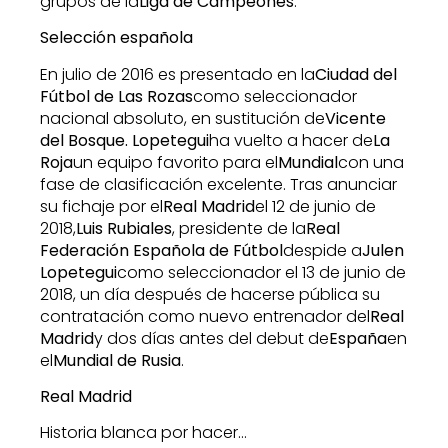
grupos de la
Liga de Campeones
.
Selección española
En julio de 2016 es presentado en la
Ciudad del
Fútbol de Las Rozas
como seleccionador
nacional absoluto, en sustitución de
Vicente
del Bosque. Lopetegui
ha vuelto a hacer de
La
Roja
un equipo favorito para el
Mundial
con una
fase de clasificación excelente.​ Tras anunciar
su fichaje por el
Real Madrid
el 12 de junio de
2018,
Luis Rubiales
, presidente de la
Real
Federación Española de Fútbol
despide a
Julen
Lopetegui
como seleccionador el 13 de junio de
2018, un día después de hacerse pública su
contratación como nuevo entrenador del
Real
Madrid
y dos días antes del debut de
España
en
el
Mundial de Rusia
.
Real Madrid
Historia blanca por hacer…