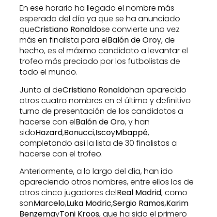
En ese horario ha llegado el nombre más
esperado del día ya que se ha anunciado
que
Cristiano Ronaldo
se convierte una vez
más en finalista para el
Balón de Oro
y, de
hecho, es el máximo candidato a levantar el
trofeo más preciado por los futbolistas de
todo el mundo.
Junto al de
Cristiano Ronaldo
han aparecido
otros cuatro nombres en el último y definitivo
turno de presentación de los candidatos a
hacerse con el
Balón de Oro
, y han
sido
Hazard
,
Bonucci
,
Isco
y
Mbappé
,
completando así la lista de 30 finalistas a
hacerse con el trofeo.
Anteriormente, a lo largo del día, han ido
apareciendo otros nombres, entre ellos los de
otros cinco jugadores del
Real Madrid
, como
son
Marcelo
,
Luka Modric
,
Sergio Ramos
,
Karim
Benzema
y
Toni Kroos
, que ha sido el primero