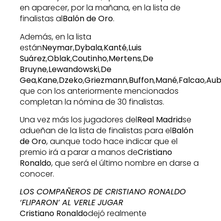
en aparecer, por la mañana, en la lista de
finalistas al
Balón de Oro
.
Además, en la lista
están
Neymar
,
Dybala
,
Kanté
,
Luis
Suárez
,
Oblak
,
Coutinho
,
Mertens
,
De
Bruyne
,
Lewandowski
,
De
Gea
,
Kane
,
Dzeko
,
Griezmann
,
Buffon
,
Mané
,
Falcao
,
Au
que con los anteriormente mencionados
completan la nómina de 30 finalistas.
Una vez más los jugadores del
Real Madrid
se
adueñan de la lista de finalistas para el
Balón
de Oro
, aunque todo hace indicar que el
premio irá a parar a manos de
Cristiano
Ronaldo
, que será el último nombre en darse a
conocer.
LOS COMPAÑEROS DE CRISTIANO RONALDO
‘FLIPARON’ AL VERLE JUGAR
Cristiano Ronaldo
dejó realmente