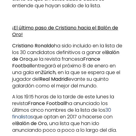
entiende que hayan salido de la lista.
¡El último paso de Cristiano hacia el Balón de
Oro!
Cristiano Ronaldo
ha sido incluido en la lista de
los 30 candidatos definitivos a ganar el
Balón
de Oro
que la revista francesa
France
Football
entregará el próximo 8 de enero en
una gala en
Zúrich
, en la que se espera que el
jugador del
Real Madrid
levante su quinto
galardón como el mejor del mundo.
A las 19:15 horas de la tarde de este lunes la
revista
France Football
ha anunciado los
últimos cinco nombres de la lista de los
30
finalistas
que optan en 2017 a hacerse con
el
Balón de Oro
, una lista que han ido
anunciando poco a poco a lo largo del día.