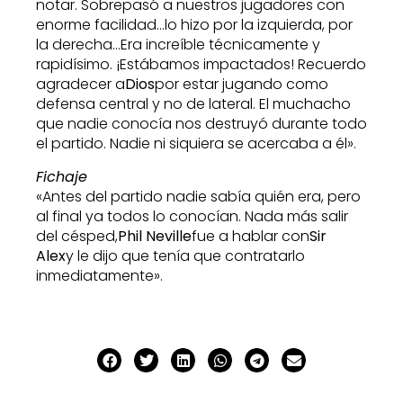
notar. Sobrepasó a nuestros jugadores con
enorme facilidad…lo hizo por la izquierda, por
la derecha…Era increíble técnicamente y
rapidísimo. ¡Estábamos impactados! Recuerdo
agradecer a
Dios
por estar jugando como
defensa central y no de lateral. El muchacho
que nadie conocía nos destruyó durante todo
el partido. Nadie ni siquiera se acercaba a él».
Fichaje
«Antes del partido nadie sabía quién era, pero
al final ya todos lo conocían. Nada más salir
del césped,
Phil Neville
fue a hablar con
Sir
Alex
y le dijo que tenía que contratarlo
inmediatamente».