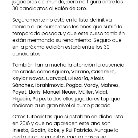
jugadores del mundo, pero no figura entre los
30 candidatos al
Balón de Oro
.
Seguramente no esté en la lista definitiva
debido a las numerosas lesiones que sufrió la
temporada pasada, y que este curso también
están mermando su rendimiento. Seguro que
en la próxima edición estará entre los 30
candidatos.
También llama mucho la atención la ausencia
de cracks como
Agüero, Varane, Casemiro,
Keylor Navas, Carvajal, Di María, Alexis
Sánchez, Ibrahimovic, Pogba, Vardy, Mahrez,
Payet, Lloris, Manuel Neuer, Müller, Vidal,
Higuaín, Pepe
, todos ellos jugadores top que
rindieron a un gran nivel el curso pasado.
Otros futbolistas que sí estaban en dicha lista
en 2016 y que no aparecen este año son
Iniesta, Godín, Koke, y Rui Patricio
. Aunque lo
cierto es que en estos cuatro casos se