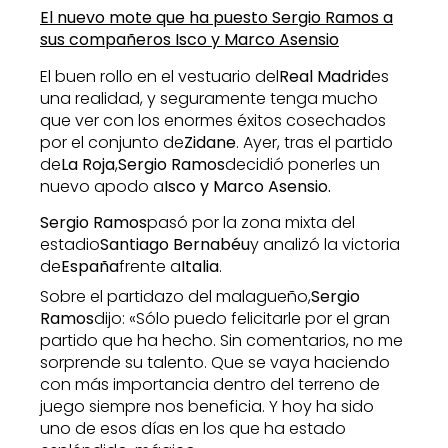
El nuevo mote que ha puesto Sergio Ramos a
sus compañeros Isco y Marco Asensio
El buen rollo en el vestuario del
Real Madrid
es
una realidad, y seguramente tenga mucho
que ver con los enormes éxitos cosechados
por el conjunto de
Zidane
. Ayer, tras el partido
de
La Roja
,
Sergio Ramos
decidió ponerles un
nuevo apodo a
Isco y Marco Asensio.
Sergio Ramos
pasó por la zona mixta del
estadio
Santiago Bernabéu
y analizó la victoria
de
España
frente a
Italia
.
Sobre el partidazo del malagueño,
Sergio
Ramos
dijo: «Sólo puedo felicitarle por el gran
partido que ha hecho. Sin comentarios, no me
sorprende su talento. Que se vaya haciendo
con más importancia dentro del terreno de
juego siempre nos beneficia. Y hoy ha sido
uno de esos días en los que ha estado