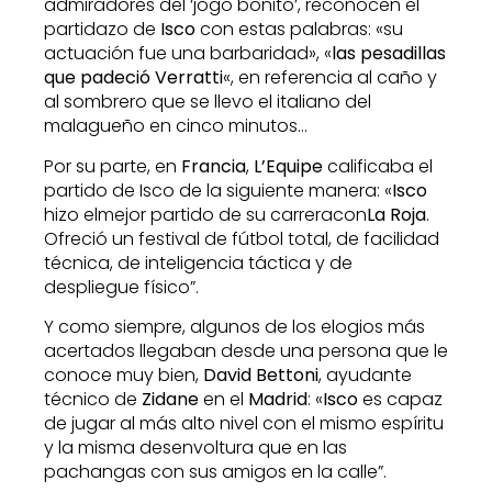
admiradores del ‘jogo bonito’, reconocen el
partidazo de
Isco
con estas palabras: «su
actuación fue una barbaridad», «
las pesadillas
que padeció Verratti
«, en referencia al caño y
al sombrero que se llevo el italiano del
malagueño en cinco minutos…
Por su parte, en
Francia
,
L’Equipe
calificaba el
partido de Isco de la siguiente manera: «
Isco
hizo elmejor partido de su carreracon
La Roja
.
Ofreció un festival de fútbol total, de facilidad
técnica, de inteligencia táctica y de
despliegue físico”.
Y como siempre, algunos de los elogios más
acertados llegaban desde una persona que le
conoce muy bien,
David Bettoni
, ayudante
técnico de
Zidane
en el
Madrid
: «
Isco
es capaz
de jugar al más alto nivel con el mismo espíritu
y la misma desenvoltura que en las
pachangas con sus amigos en la calle”.