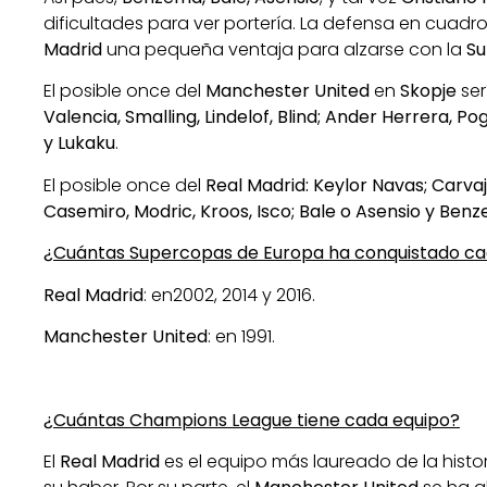
dificultades para ver portería. La defensa en cuadr
Madrid
una pequeña ventaja para alzarse con la
Su
El posible once del
Manchester United
en
Skopje
ser
Valencia, Smalling, Lindelof, Blind; Ander Herrera, Po
y Lukaku
.
El posible once del
Real Madrid: Keylor Navas; Carva
Casemiro, Modric, Kroos, Isco; Bale o Asensio y Ben
¿Cuántas Supercopas de Europa ha conquistado c
Real Madrid
: en
2002, 2014 y 2016.
Manchester United
: en 1991.
¿Cuántas Champions League tiene cada equipo?
El
Real Madrid
es el equipo más laureado de la histo