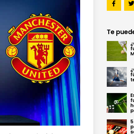
Te puede
¿
f
M
¿
f
t
E
f
h
p
5
p
s