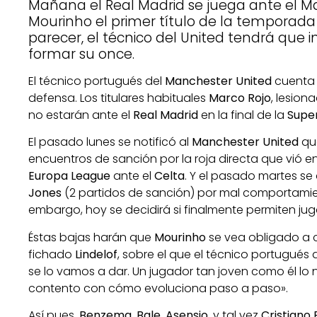
Mañana el Real Madrid se juega ante el M
Mourinho el primer título de la temporada 
parecer, el técnico del United tendrá que i
formar su once.
El técnico portugués del
Manchester United
cuenta 
defensa. Los titulares habituales
Marco Rojo
, lesion
no estarán ante el
Real Madrid
en la final de la
Supe
El pasado lunes se notificó al
Manchester United
qu
encuentros de sanción por la roja directa que vió en
Europa League
ante el
Celta
. Y el pasado martes se
Jones
(2 partidos de sanción) por mal comportamien
embargo, hoy se decidirá si finalmente permiten jug
Éstas bajas harán que
Mourinho
se vea obligado a 
fichado
Lindelof
, sobre el que el técnico portugués 
se lo vamos a dar. Un jugador tan joven como él lo
contento con cómo evoluciona paso a paso».
Así pues,
Benzema, Bale, Asensio
, y tal vez
Cristiano