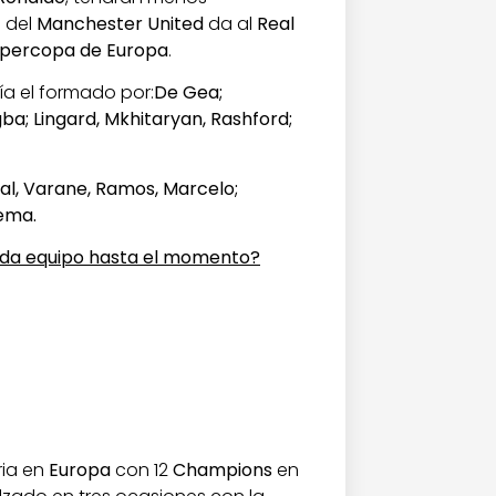
o del
Manchester United
da al
Real
percopa de Europa
.
ía el formado por:
De Gea;
gba; Lingard, Mkhitaryan, Rashford;
jal, Varane, Ramos, Marcelo;
zema.
ada equipo hasta el momento?
ria en
Europa
con 12
Champions
en