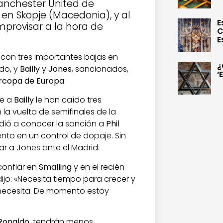
anchester United de
en Skopje (Macedonia), y al
E
mprovisar a la hora de
C
E
con tres importantes bajas en
¿
ado, y
Bailly
y
Jones
, sancionados,
‘
rcopa de Europa
.
e a
Bailly
le han caído tres
 la vuelta de semifinales de la
 dió a conocer la sanción a
Phil
to en un control de dopaje. Sin
ar a Jones ante el Madrid.
confiar en
Smalling
y en el recién
dijo: «Necesita tiempo para crecer y
 necesita. De momento estoy
 Ronaldo
, tendrán menos