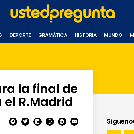
S
DEPORTE
GRAMÁTICA
HISTORIA
MUNDO
M
a la final de
 el R.Madrid
Síguenos