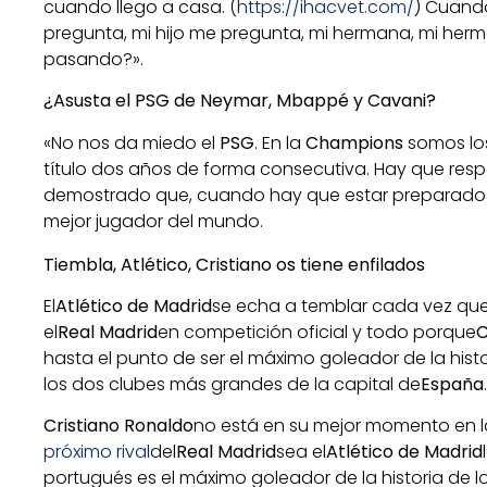
cuando llego a casa. (
https://ihacvet.com/
) Cuand
pregunta, mi hijo me pregunta, mi hermana, mi herm
pasando?».
¿Asusta el PSG de Neymar, Mbappé y Cavani?
«No nos da miedo el
PSG
. En la
Champions
somos lo
título dos años de forma consecutiva. Hay que res
demostrado que, cuando hay que estar preparados,
mejor jugador del mundo.
Tiembla, Atlético, Cristiano os tiene enfilados
El
Atlético de Madrid
se echa a temblar cada vez que 
el
Real Madrid
en competición oficial y todo porque
C
hasta el punto de ser el máximo goleador de la hist
los dos clubes más grandes de la capital de
España
.
Cristiano Ronaldo
no está en su mejor momento en l
próximo rival
del
Real Madrid
sea el
Atlético de Madrid
portugués es el máximo goleador de la historia de l