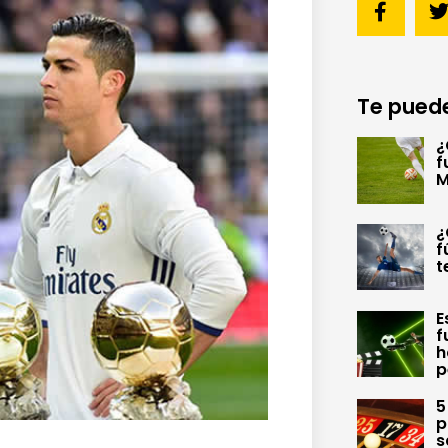
Te puede
¿
f
M
¿
f
t
E
f
h
p
5
p
s