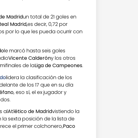
 de Madrid
un total de 21 goles en
Real Madrid,
es decir, 0,72 por
os por lo que les pueda ocurrir con
do
le marcó hasta seis goles
adio
Vicente Calderón
y los otros
emifinales de la
Liga de Campeones
.
ldo
lidera la clasificación de los
delante de los 17 que en su día
téfano
, eso sí, el ex jugador y
idos.
s al
Atlético de Madrid
vistiendo la
n la sexta posición de la lista de
rece el primer colchonero,
Paco