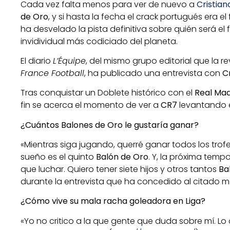
Cada vez falta menos para ver de nuevo a
Cristian
de Oro
, y si hasta la fecha el crack portugués era el 
ha desvelado la pista definitiva sobre quién será e
invidividual más codiciado del planeta.
El diario
L’Équipe
, del mismo grupo editorial que la r
France Football
, ha publicado una entrevista con
C
Tras conquistar un Doblete histórico con el
Real Mad
fin se acerca el momento de ver a
CR7
levantando 
¿Cuántos Balones de Oro le gustaría ganar?
«Mientras siga jugando, querré ganar todos los trof
sueño es el quinto
Balón de Oro
. Y, la próxima temp
que luchar. Quiero tener siete hijos y otros tantos
Ba
durante la entrevista que ha concedido al citado m
¿Cómo vive su mala racha goleadora en Liga?
«Yo no critico a la que gente que duda sobre mí. Lo