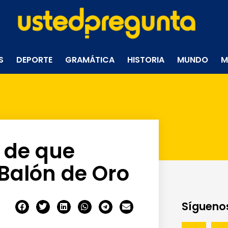
S
DEPORTE
GRAMÁTICA
HISTORIA
MUNDO
M
a de que
 Balón de Oro
Síguenos