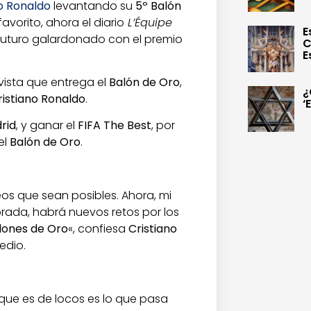
o Ronaldo
levantando su
5º Balón
favorito, ahora el diario
L’Équipe
E
l futuro galardonado con el premio
C
E
evista que entrega el
Balón de Oro
,
¿
ristiano Ronaldo
.
‘
rid
, y ganar el
FIFA The Best
, por
el
Balón de Oro
.
eos que sean posibles. Ahora, mi
orada, habrá nuevos retos por los
lones de Oro
«, confiesa
Cristiano
edio.
 que es de locos es lo que pasa