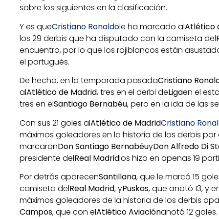
sobre los siguientes en la clasificación.
Y es que
Cristiano Ronaldo
le ha marcado al
Atlético
los 29 derbis que ha disputado con la camiseta del
encuentro, por lo que los rojiblancos están asustad
el portugués.
De hecho, en la temporada pasada
Cristiano Ronal
al
Atlético de Madrid
, tres en el derbi de
Liga
en el est
tres en el
Santiago Bernabéu
, pero en la ida de las s
Con sus 21 goles al
Atlético de Madrid
Cristiano Rona
máximos goleadores en la historia de los derbis por 
marcaron
Don Santiago Bernabéu
y
Don Alfredo Di S
presidente del
Real Madrid
los hizo en apenas 19 part
Por detrás aparecen
Santillana
, que le marcó 15 gole
camiseta del
Real Madrid
, y
Puskas
, que anotó 13, y e
máximos goleadores de la historia de los derbis apa
Campos
, que con el
Atlético Aviación
anotó 12 goles.