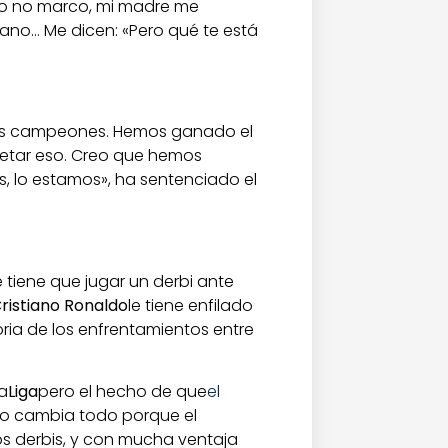
o no marco, mi madre me
ano… Me dicen: «Pero qué te está
s campeones. Hemos ganado el
petar eso. Creo que hemos
 lo estamos», ha sentenciado el
tiene que jugar un derbi ante
ristiano Ronaldo
le tiene enfilado
oria de los enfrentamientos entre
a
Liga
pero el hecho de que
el
lo cambia todo porque el
os derbis, y con mucha ventaja