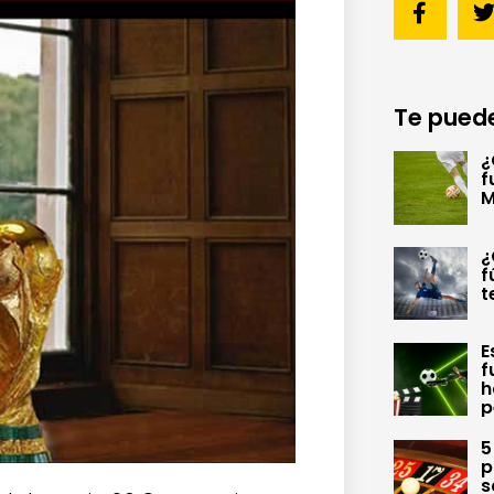
Te puede
¿
f
M
¿
f
t
E
f
h
p
5
p
s