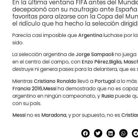
En la última ventana FIFA antes del Mundia
decepcionó con su naufragio ante España (
favoritas para alzarse con la Copa del M
el ridículo que ha hecho la selección dirigid
Parecía casi imposible que
Argentina
luchase por l
sido.
La selección argentina de
Jorge Sampaoli
no juega 
en el centro del campo, con
Enzo Pérez
,
Biglia, Mas
destruye ni genera pases para la delantera, que es 
Mientras
Cristiano Ronaldo
llevó a
Portugal
a lo más
Francia 2016
,
Messi
ha demostrado que no es capaz 
argentino en ningún campeonato, y
Rusia
puede que
con su país.
Messi
no es
Maradona
, y por supuesto, no es
Cristi