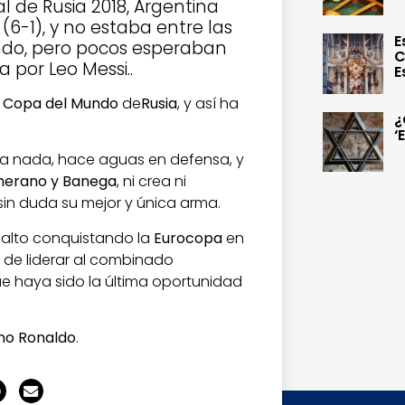
l de Rusia 2018, Argentina
6-1), y no estaba entre las
E
undo, pero pocos esperaban
C
a por Leo Messi..
E
a
Copa del Mundo
de
Rusia
, y así ha
¿
‘
a nada, hace aguas en defensa, y
cherano y Banega
, ni crea ni
sin duda su mejor y única arma.
 alto conquistando la
Eurocopa
en
de liderar al combinado
 haya sido la última oportunidad
ano Ronaldo
.