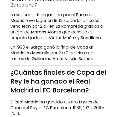
La segunda final ganada por el
Barça
al
Madrid
tuvo lugar en 1983, cuando los culés
vencieron por 2 a 1 en
La Romareda
gracias a
un gol de
Marcos Alonso
que deshizo el
empate fijado por
Víctor Muñoz y Santillana
.
En 1990 el
Barça
ganó la final de
Copa
al
Madrid
en
Mestalla
por 2 a 0 gracias a los
tantos de
Guillermo Amor y Julio Salinas
.
¿Cuántas finales de Copa del
Rey le ha ganado el Real
Madrid al FC Barcelona?
El
Real Madrid
ha ganado cuatro finales de
Copa del Rey
al
FC Barcelona
: 1936, 1974, 2011 y
2014.