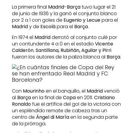
La primera final
Madrid-Barça
tuvo lugar el 21
de junio de 1936 y la ganó el conjunto blanco
por 2 a 1 con goles de
Eugenio y Lecue
para el
Madrid
y de
Escolà
para el
Barça
.
En 1974 el
Madrid
derrotó al conjunto culé por
un contundente 4 a 0 en el estadio
Vicente
Calderón. Santillana, Rubiñán, Aguilar y Pirri
fueron los autores de la paliza blanca al
Barça
.
Con
Mourinho
en el banquillo, el
Madrid
venció
al
Barça
en la final de
Copa
en 2011.
Cristiano
Ronaldo
fue el artífice del gol de la victoria con
un espléndido remate de cabeza tras un
centro de
Ángel di María
en la segunda parte
de la prórroga.