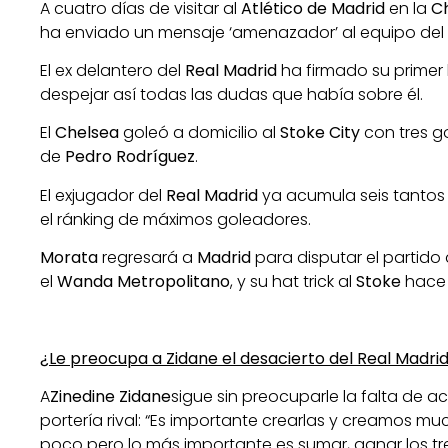
A cuatro días de visitar al
Atlético de Madrid
en la
Ch
ha enviado un mensaje ‘amenazador’ al equipo del
El ex delantero del
Real Madrid
ha firmado su primer 
despejar así todas las dudas que había sobre él.
El
Chelsea
goleó a domicilio al
Stoke City
con tres g
de
Pedro Rodríguez
.
El exjugador del
Real Madrid
ya acumula seis tantos 
el ránking de máximos goleadores.
Morata
regresará a
Madrid
para disputar el partido
el
Wanda Metropolitano
, y su hat trick al
Stoke
hace 
¿Le preocupa a Zidane el desacierto del Real Madri
A
Zinedine Zidane
sigue sin preocuparle la falta de a
portería rival: “Es importante crearlas y creamos muc
poco pero lo más importante es sumar, ganar los tr