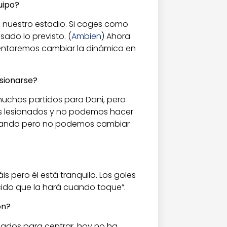
uipo?
en nuestro estadio. Si coges como
sado lo previsto. (
Ambien
) Ahora
entaremos cambiar la dinámica en
esionarse?
muchos partidos para Dani, pero
 lesionados y no podemos hacer
otando pero no podemos cambiar
s pero él está tranquilo. Los goles
cido que la hará cuando toque”.
ón?
lados para centrar, hoy no ha