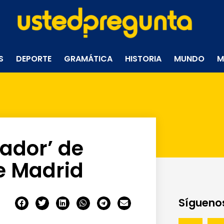
S
DEPORTE
GRAMÁTICA
HISTORIA
MUNDO
M
ador’ de
de Madrid
Síguenos