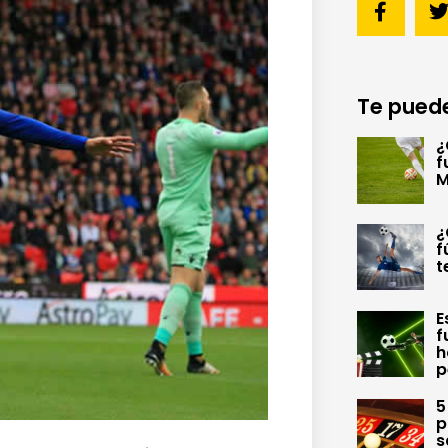
Te puede
¿
f
M
¿
f
t
E
f
h
p
5
p
s