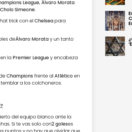
ampions League
,
Álvaro Morata
Cholo Simeone
.
E
C
hat trick con el
Chelsea
para
E
¿
oles de
Álvaro Morata
y un tanto
‘
en la
Premier League
y encabeza
 de
Champions
frente al
Atlético
en
temblar a los colchoneros.
d?
cierto del equipo blanco ante la
has. Si te vas solo con
2 goles
es
es puntos y no hay que olvidar que