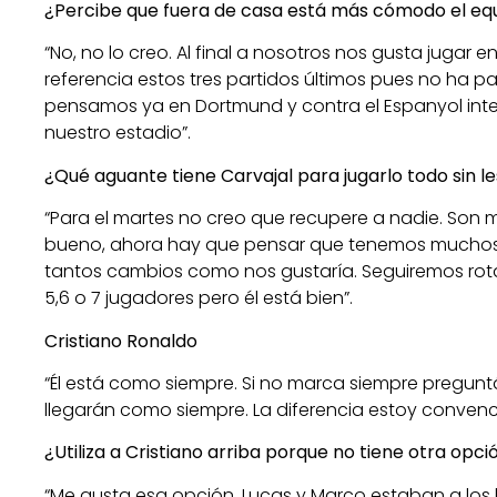
¿Percibe que fuera de casa está más cómodo el eq
“No, no lo creo. Al final a nosotros nos gusta jugar 
referencia estos tres partidos últimos pues no ha pa
pensamos ya en Dortmund y contra el Espanyol int
nuestro estadio”.
¿Qué aguante tiene Carvajal para jugarlo todo sin l
“Para el martes no creo que recupere a nadie. Son 
bueno, ahora hay que pensar que tenemos muchos
tantos cambios como nos gustaría. Seguiremos r
5,6 o 7 jugadores pero él está bien”.
Cristiano Ronaldo
“Él está como siempre. Si no marca siempre preguntái
llegarán como siempre. La diferencia estoy conven
¿Utiliza a Cristiano arriba porque no tiene otra opci
“Me gusta esa opción. Lucas y Marco estaban a los 