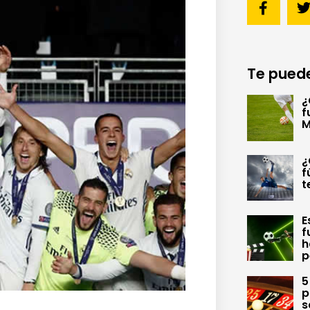
Te puede
¿
f
M
¿
f
t
E
f
h
p
5
p
s