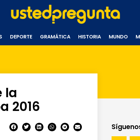
S
DEPORTE
GRAMÁTICA
HISTORIA
MUNDO
M
 la
a 2016
Síguenos