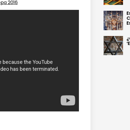
opa 2016
E
C
E
¿
‘