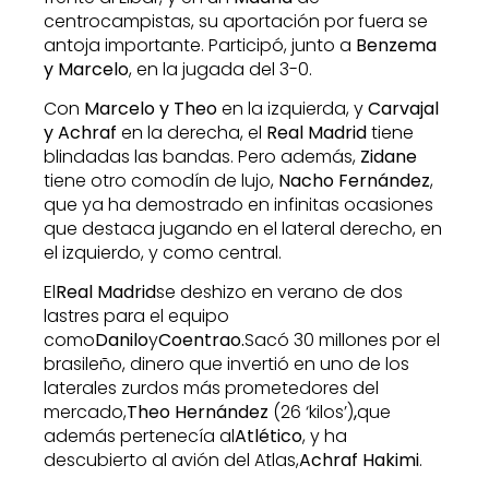
centrocampistas, su aportación por fuera se
antoja importante. Participó, junto a
Benzema
y Marcelo
, en la jugada del 3-0.
Con
Marcelo y Theo
en la izquierda, y
Carvajal
y Achraf
en la derecha, el
Real Madrid
tiene
blindadas las bandas. Pero además,
Zidane
tiene otro comodín de lujo,
Nacho Fernández
,
que ya ha demostrado en infinitas ocasiones
que destaca jugando en el lateral derecho, en
el izquierdo, y como central.
El
Real Madrid
se deshizo en verano de dos
lastres para el equipo
como
Danilo
y
Coentrao.
Sacó 30 millones por el
brasileño, dinero que invertió en uno de los
laterales zurdos más prometedores del
mercado,
Theo Hernández
(26 ‘kilos’)
,
que
además pertenecía al
Atlético
, y ha
descubierto al avión del Atlas,
Achraf Hakimi
.