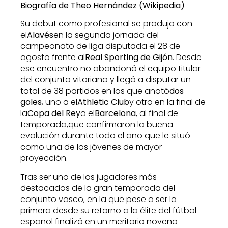
Biografía de Theo Hernández (Wikipedia)
Su debut como profesional se produjo con
el
Alavés
en la segunda jornada del
campeonato de liga disputada el 28 de
agosto frente al
Real Sporting de Gijón
. Desde
ese encuentro no abandonó el equipo titular
del conjunto vitoriano y llegó a disputar un
total de 38 partidos en los que anotó
dos
goles
, uno a el
Athletic Club
y otro en la final de
la
Copa del Rey
a el
Barcelona
, al final de
temporada,que confirmaron la buena
evolución durante todo el año que le situó
como una de los jóvenes de mayor
proyección.
Tras ser uno de los jugadores más
destacados de la gran temporada del
conjunto vasco,​ en la que pese a ser la
primera desde su retorno a la élite del fútbol
español finalizó en un meritorio noveno