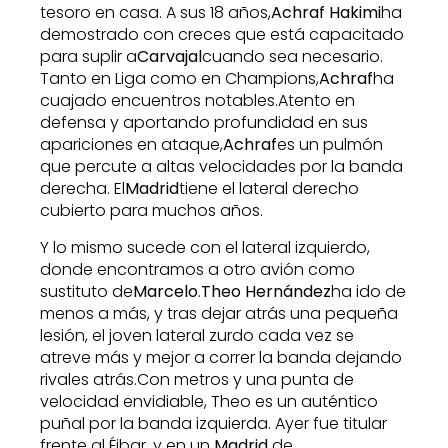
tesoro en casa. A sus 18 años,
Achraf Hakimi
ha
demostrado con creces que está capacitado
para suplir a
Carvajal
cuando sea necesario.
Tanto en Liga como en Champions
,
Achraf
ha
cuajado encuentros notables.Atento en
defensa y aportando profundidad en sus
apariciones en ataque,
Achraf
es un pulmón
que percute a altas velocidades por la banda
derecha. El
Madrid
tiene el lateral derecho
cubierto para muchos años.
Y lo mismo sucede con el lateral izquierdo,
donde encontramos a otro avión como
sustituto de
Marcelo
.
Theo Hernández
ha ido de
menos a más, y tras dejar atrás una pequeña
lesión, el joven lateral zurdo cada vez se
atreve más y mejor a correr la banda dejando
rivales atrás.Con metros y una punta de
velocidad envidiable, Theo es un auténtico
puñal por la banda izquierda. Ayer fue titular
frente al Éibar, y en un
Madrid
de