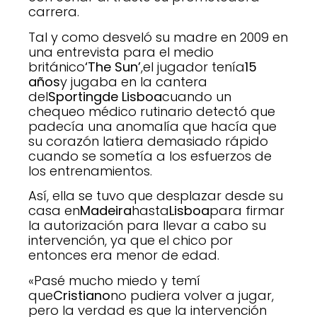
carrera.
Tal y como desveló su madre en 2009 en
una entrevista para el medio
británico
‘The Sun’
,el jugador tenía
15
años
y jugaba en la cantera
del
Sporting
de Lisboa
cuando un
chequeo médico rutinario detectó que
padecía una anomalía que hacía que
su corazón latiera demasiado rápido
cuando se sometía a los esfuerzos de
los entrenamientos.
Así, ella se tuvo que desplazar desde su
casa en
Madeira
hasta
Lisboa
para firmar
la autorización para llevar a cabo su
intervención, ya que el chico por
entonces era menor de edad.
«Pasé mucho miedo y temí
que
Cristiano
no pudiera volver a jugar,
pero la verdad es que la intervención