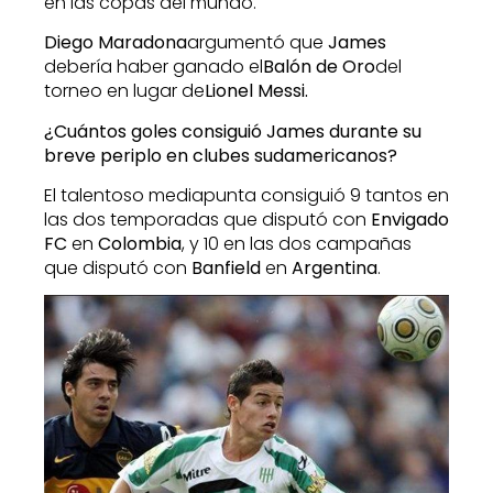
en las copas del mundo.
Diego Maradona
argumentó que
James
debería haber ganado el
Balón de Oro
del
torneo en lugar de
Lionel Messi.
¿Cuántos goles consiguió James durante su
breve periplo en clubes sudamericanos?
El talentoso mediapunta consiguió 9 tantos en
las dos temporadas que disputó con
Envigado
FC
en
Colombia
, y 10 en las dos campañas
que disputó con
Banfield
en
Argentina
.