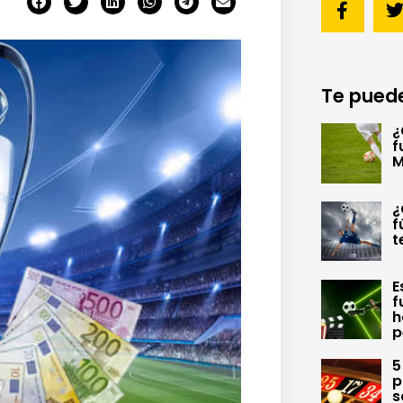
Te puede
¿
f
M
¿
f
t
E
f
h
p
5
p
s