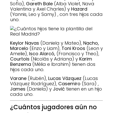
Sofía),
Gareth Bale
(Alba Violet, Nava
Valentina y Axel Charles) y
Hazard
(Yannis, Leo y Samy) , con tres hijos cada
uno
.
Keylor Navas
(Daniela y Mateo),
Nacho,
Marcelo
(Enzo y Liam),
Toni Kroos
(Leon y
Amelie),
Isco Alarcó,
(Francisco y Theo),
Courtois
(Nicolás y Adriana) y
Karim
Benzema
(Mélia e Ibrahim) tienen dos
hijos cada uno.
Varane
(Rubén),
Lucas Vázquez
(Lucas
Vázquez Rodríguez),
Casemiro
(Sara) ,
James
(Daniela) y
Jović
tienen en un hijo
cada uno.
¿Cuántos jugadores aún no