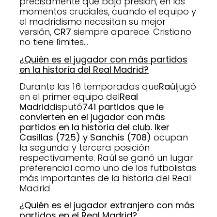
precisamente que bajo presión, en los
momentos cruciales, cuando el equipo y
el madridismo necesitan su mejor
versión,
CR7
siempre aparece. Cristiano
no tiene límites…
¿Quién es el jugador con más partidos
en la historia del Real Madrid?
Durante las 16 temporadas que
Raúl
jugó
en el primer equipo del
Real
Madrid
disputó
741 partidos que le
convierten en el jugador con más
partidos en la historia del club. Iker
Casillas (725) y Sanchís (708)
ocupan
la segunda y tercera posición
respectivamente. Raúl se ganó un lugar
preferencial como uno de los futbolistas
más importantes de la historia del Real
Madrid.
¿Quién es el jugador extranjero con más
partidos en el Real Madrid?