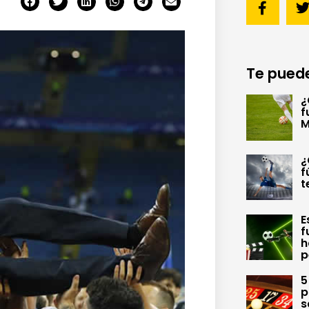
Te puede
¿
f
M
¿
f
t
E
f
h
p
5
p
s