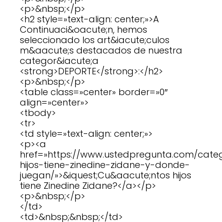
<p>&nbsp;</p>
<h2 style=»text-align: center;»>A
Continuaci&oacute;n, hemos
seleccionado los art&iacute;culos
m&aacute;s destacados de nuestra
categor&iacute;a
<strong>DEPORTE</strong>:</h2>
<p>&nbsp;</p>
<table class=»center» border=»0″
align=»center»>
<tbody>
<tr>
<td style=»text-align: center;»>
<p><a
href=»https://www.ustedpregunta.com/cate
hijos-tiene-zinedine-zidane-y-donde-
juegan/»>&iquest;Cu&aacute;ntos hijos
tiene Zinedine Zidane?</a></p>
<p>&nbsp;</p>
</td>
<td>&nbsp;&nbsp;</td>