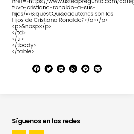
href=»https://www.ustedpregunta.com/cat
tuvo-cristiano-ronaldo-a-sus-
hijos/»>&iquest;Qui&eacute;nes son los
Hijos de Cristiano Ronaldo?</a></p>
<p>&nbsp;</p>
</td>
</tr>
</tbody>
</table>
Síguenos en las redes