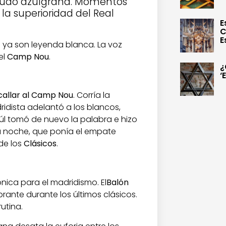
 feudo azulgrana. Momentos
la superioridad del Real
E
C
E
 ya son leyenda blanca. La voz
el
Camp Nou
.
¿
‘
allar al Camp Nou
. Corría la
idista adelantó a los blancos,
aúl tomó de nuevo la palabra e hizo
a noche, que ponía el empate
 de los
Clásicos
.
nica para el madridismo. El
Balón
ante durante los últimos clásicos.
utina.