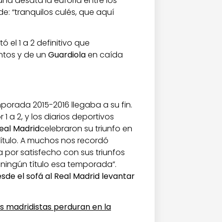
ana desata la euforia entre los
e: “tranquilos culés, que aquí
ó el 1 a 2 definitivo que
ntos y de un
Guardiola
en caída
orada 2015-2016 llegaba a su fin.
 1 a 2, y los diarios deportivos
eal Madrid
celebraron su triunfo en
título. A muchos nos recordó
 por satisfecho con sus triunfos
 ningún título esa temporada”.
sde el sofá al Real Madrid levantar
los madridistas perduran en la