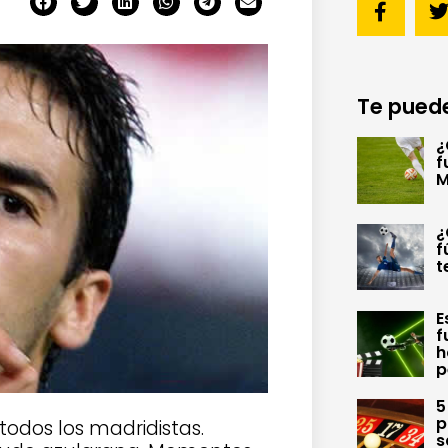
Te puede
¿
f
M
¿
f
t
E
f
h
p
5
p
todos los madridistas.
s