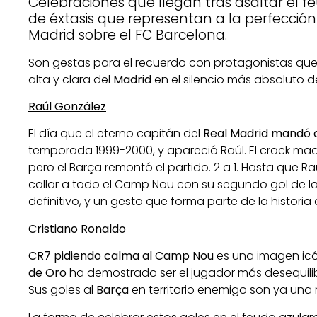
Celebraciones que llegan tras asaltar el
de éxtasis que representan a la perfección 
Madrid sobre el FC Barcelona.
Son gestas para el recuerdo con protagonistas que
alta y clara del
Madrid
en el silencio más absoluto d
Raúl González
El día que el eterno capitán del
Real Madrid
mandó c
temporada 1999-2000, y apareció Raúl. El crack madr
pero el Barça remontó el partido. 2 a 1. Hasta que R
callar a todo el Camp Nou con su segundo gol de l
definitivo, y un gesto que forma parte de la historia
Cristiano Ronaldo
CR7
pidiendo calma al Camp Nou
es una imagen icó
de Oro
ha demostrado ser el jugador más desequilibr
Sus goles al
Barça
en territorio enemigo son ya una r