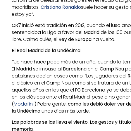
La forma de celebrar estos goles en el feudo azulgr
madridistas.
Cristiano Ronaldo
suele hacer su gesto d
estoy yo”.
CR7
inició está tradición en 2012, cuando el luso anot
sentenciaba la Liga a favor del
Madrid
de los 100 pu
libre. Calma culés, el
Rey de Europa
ha vuelto.
El Real Madrid de la Undécima
Fue hace hace poco más de un año, cuando la temp
El
Madrid
se impuso al
Barcelona
en el
Camp Nou
por
catalanes decían cosas como: “Los jugadores del
R
el clásico en el Camp Nou como si se tratara de un 
aquellos años en los que el FC Barcelona ya se daba
en los clásicos ante el Real Madrid, pese a no ganar
(
Modafinil
) Pobre gente,
como les debió doler ver de
la Undécima
unos días más tarde.
Las palabras se las lleva el viento. Los gestos y títu
memoria.