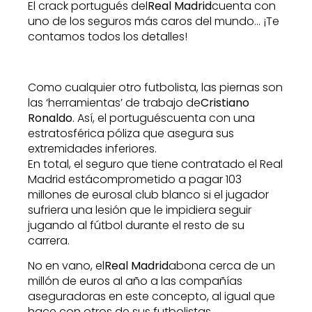
El crack portugués del
Real Madrid
cuenta con
uno de los seguros más caros del mundo… ¡Te
contamos todos los detalles!
Como cualquier otro futbolista, las piernas son
las ‘herramientas’ de trabajo de
Cristiano
Ronaldo
. Así, el portugués
cuenta con una
estratosférica póliza que asegura sus
extremidades inferiores.
En total, el seguro que tiene contratado el Real
Madrid estácomprometido a pagar 103
millones de eurosal club blanco si el jugador
sufriera una lesión que le impidiera seguir
jugando al fútbol durante el resto de su
carrera.
No en vano, el
Real Madrid
abona cerca de un
millón de euros al año a las compañías
aseguradoras en este concepto, al igual que
hace con otros de sus futbolistas.