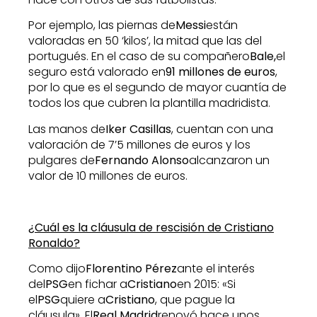
Por ejemplo, las piernas de
Messi
están
valoradas en 50 ‘kilos’, la mitad que las del
portugués. En el caso de su compañero
Bale,
el
seguro está valorado en
91 millones de euros
,
por lo que es el segundo de mayor cuantía de
todos los que cubren la plantilla madridista.
Las manos de
Iker Casillas
, cuentan con una
valoración de 7’5 millones de euros y los
pulgares de
Fernando Alonso
alcanzaron un
valor de 10 millones de euros.
¿Cuál es la cláusula de rescisión de Cristiano
Ronaldo?
Como dijo
Florentino Pérez
ante el interés
del
PSG
en fichar a
Cristiano
en 2015: «Si
el
PSG
quiere a
Cristiano
, que pague la
cláusula». El
Real Madrid
renovó hace unos