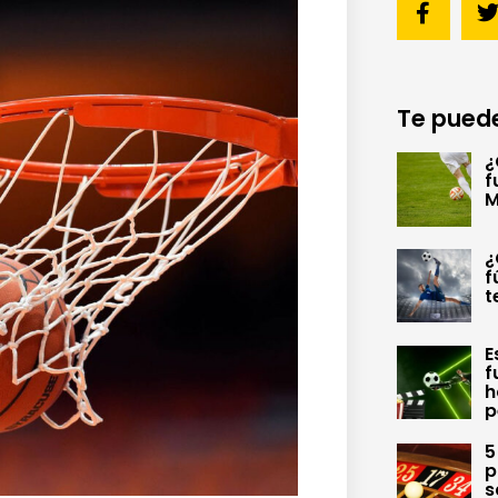
Te puede
¿
f
M
¿
f
t
E
f
h
p
5
p
s