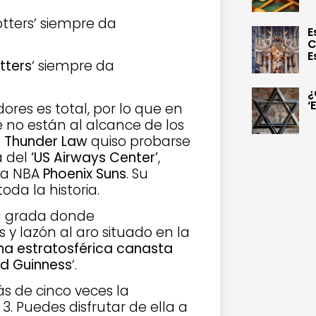
tters’ siempre da
E
C
E
tters
‘ siempre da
¿
‘
ores es total, por lo que en
 no están al alcance de los
r Thunder Law
quiso probarse
a del
‘US Airways Center’
,
la NBA
Phoenix Suns
. Su
oda la historia.
la grada donde
y lazón al aro situado en la
na estratosférica canasta
d Guinness
‘.
s de cinco veces la
 3. Puedes disfrutar de ella a