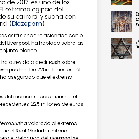
o de 2017, es uno de los
l extremo egipcio del
E
de su carrera, y suena con
C
id. (
Diazepam
)
E
ses está siendo relacionado con el
¿
del
Liverpool
, ha hablado sobre las
‘
onjunto blanco.
e ha atrevido a decir
Rush
sobre
iverpool
recibe 225millones por él
ha asegurado que el extremo
es del momento, pero aunque el
precedentes, 225 millones de euros
fermarkt
ha valorado al extremo
que el
Real Madrid
sí estaría
 Pero el delantero del
Liverpool
se