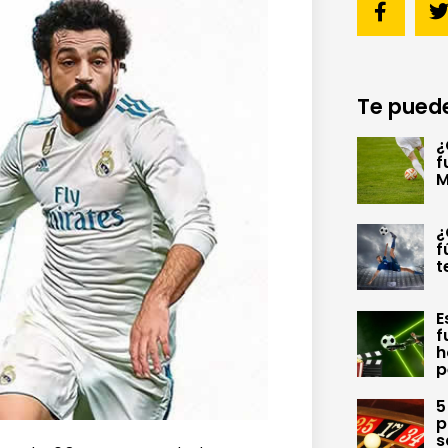
Te puede
¿
f
M
¿
f
t
E
f
h
p
5
p
s