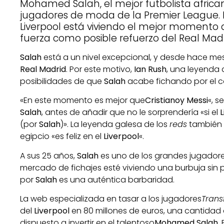
Mohamed Salah, el mejor futbolista african
jugadores de moda de la Premier League. E
Liverpool está viviendo el mejor momento 
fuerza como posible refuerzo del Real Madr
Salah
está a un nivel excepcional, y desde hace me
Real Madrid
. Por este motivo,
Ian Rush
, una leyenda 
posibilidades de que
Salah
acabe fichando por el c
«En este momento es mejor que
Cristianoy Messi
«, s
Salah
, antes de añadir que no le sorprendería «si el
L
(por
Salah
)». La leyenda galesa de los
reds
también 
egipcio «es feliz en el
Liverpool
«.
A sus 25 años,
Salah
es uno de los grandes jugador
mercado de fichajes esté viviendo una burbuja sin 
por
Salah
es una auténtica barbaridad.
La web especializada en tasar a los jugadores
Trans
del
Liverpool
en 80 millones de euros, una cantidad 
dispuesto a invertir en el talentoso
Mohamed Salah
.