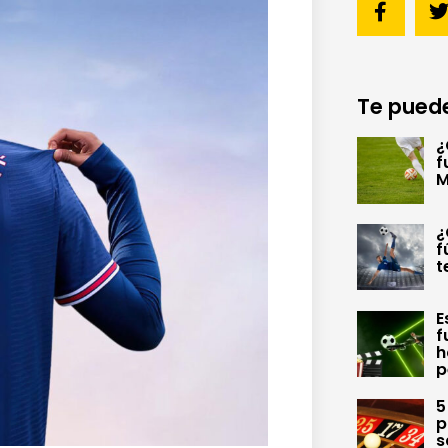
Te puede
¿
f
M
¿
f
t
E
f
h
p
5
p
s