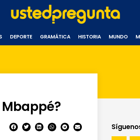
S
DEPORTE
GRAMÁTICA
HISTORIA
MUNDO
M
e Mbappé?
Síguenos