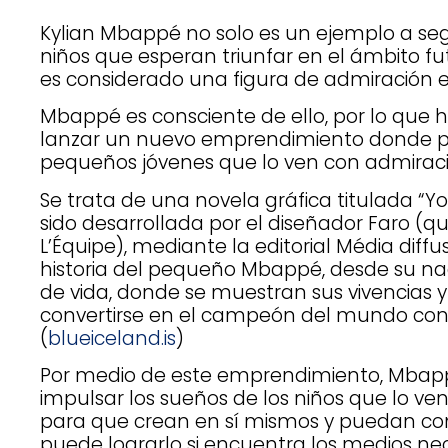
Kylian Mbappé no solo es un ejemplo a se
niños que esperan triunfar en el ámbito fu
es considerado una figura de admiración en
Mbappé es consciente de ello, por lo que
lanzar un nuevo emprendimiento donde pr
pequeños jóvenes que lo ven con admiraci
Se trata de una novela gráfica titulada “Yo
sido desarrollada por el diseñador Faro (qui
L’Équipe), mediante la editorial Média diffusi
historia del pequeño Mbappé, desde su na
de vida, donde se muestran sus vivencias y 
convertirse en el campeón del mundo con 
(
blueiceland.is
)
Por medio de este emprendimiento, Mbapp
impulsar los sueños de los niños que lo ve
para que crean en sí mismos y puedan c
puede lograrlo si encuentra los medios ne