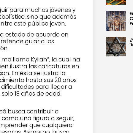
guir para muchos jóvenes y
E
tbolístico, sino que además
C
tre este público joven.
E
 ha estado de acuerdo en
¿
etende guiar a los
‘
ón.
 me llamo Kylian”, la cual ha
en ilustra las caricaturas en
on. En ésta se ilustra la
cimiento hasta sus 20 años
dificultades para llegar a
solo 18 años de edad.
é busca contribuir a
n como una figura a seguir,
omprender que cualquiera
cesarios. Asimismo, busca