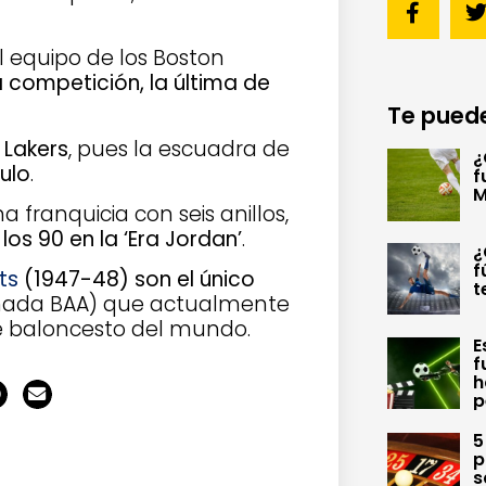
l equipo de los Boston
 competición, la última de
Te puede
 Lakers
, pues la escuadra de
¿
ulo
.
f
M
na franquicia con seis anillos,
os 90 en la ‘Era Jordan’
.
¿
f
ts
(1947-48) son el único
t
mada BAA) que actualmente
de baloncesto del mundo.
E
f
h
p
5
p
s