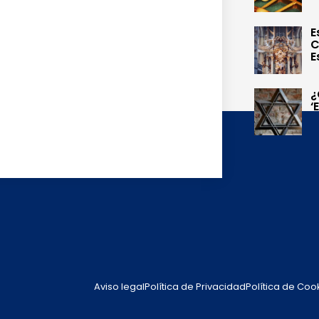
E
C
E
¿
‘
Aviso legal
Política de Privacidad
Política de Coo