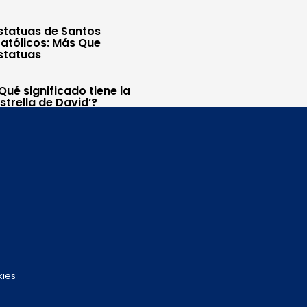
statuas de Santos
atólicos: Más Que
statuas
Qué significado tiene la
Estrella de David’?
kies