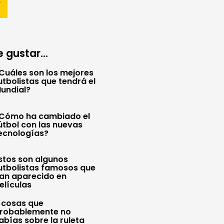
 gustar...
Cuáles son los mejores
utbolistas que tendrá el
undial?
Cómo ha cambiado el
útbol con las nuevas
ecnologías?
stos son algunos
utbolistas famosos que
an aparecido en
elículas
 cosas que
robablemente no
abías sobre la ruleta