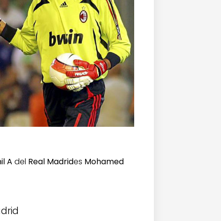
il A
del
Real Madrid
es
Mohamed