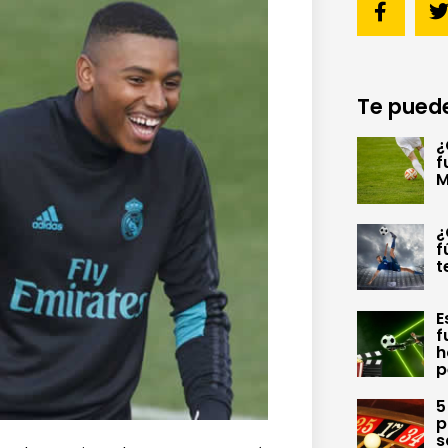
Te puede
¿
f
M
¿
f
t
E
f
h
p
5
p
s