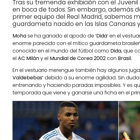
Tras su tremenda exhibición con el Juveni
en boca de todos. Sin embargo, además de
primer equipo del Real Madrid, sabemos m
guardameta nacido en las Islas Canarias y
Moha
se ha ganado el apodo de ‘
Dida
‘ en el vestua
enorme parecido con el mítico guardameta brasile
conocido en el mundo del fútbol como
Dida
, que c
el
AC Milán
y el
Mundial de Corea 2002
con
Brasil.
En el vestuario merengue también hay algunos juga
Valdebebas’
debido a su enorme agilidad. Sin du
entrenando y haciendo paradas imposibles. Y es q
temporada que viene y ganarse una ficha en el pri