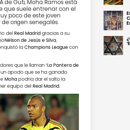
l A de Guti, Moha Ramos está
 que suele entrenar con el
E
uy poco de este joven
C
 de origen senegalés.
E
rio del
Real Madrid
gracias a su
¿
ño
Nélson de Jesús e Silva
,
‘
onquistó la
Champions League
con
dores que le llaman
‘La Pantera de
da un apodo que se ha ganado
ue
Moha
podría dar el salto la
mer equipo del
Real Madrid
.