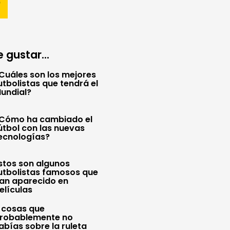
 gustar...
Cuáles son los mejores
utbolistas que tendrá el
undial?
Cómo ha cambiado el
útbol con las nuevas
ecnologías?
stos son algunos
utbolistas famosos que
an aparecido en
elículas
 cosas que
robablemente no
abías sobre la ruleta