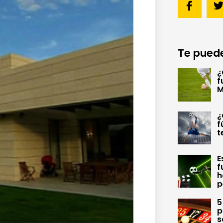
Te puede
¿
f
M
¿
f
t
E
f
h
p
5
p
s