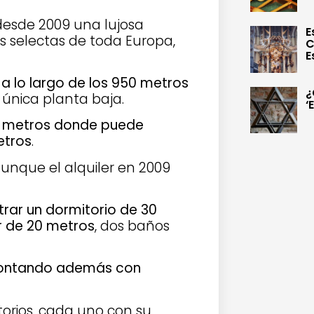
 desde 2009 una lujosa
E
 selectas de toda Europa,
C
E
a lo largo de los 950 metros
¿
 única planta baja.
‘
0 metros donde puede
etros
.
aunque el alquiler en 2009
rar un dormitorio de 30
r de 20 metros
, dos baños
, contando además con
orios, cada uno con su