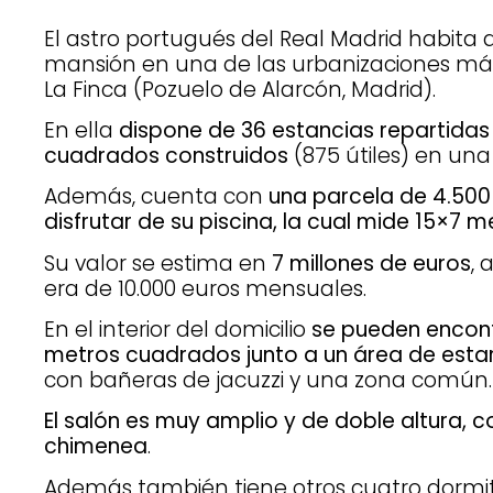
El astro portugués del Real Madrid habita
mansión en una de las urbanizaciones más
La Finca (Pozuelo de Alarcón, Madrid).
En ella
dispone de 36 estancias repartidas 
cuadrados construidos
(875 útiles) en una
Además, cuenta con
una parcela de 4.50
disfrutar de su piscina, la cual mide 15×7 m
Su valor se estima en
7 millones de euros
, 
era de 10.000 euros mensuales.
En el interior del domicilio
se pueden encont
metros cuadrados junto a un área de esta
con bañeras de jacuzzi y una zona común.
El salón es muy amplio y de doble altura
chimenea
.
Además también tiene otros cuatro dormit