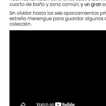
cuarto de baño y zona común;
y un gran 
Sin olvidar hasta los seis aparcamientos pr
estrella merengue para guardar algunos d
colección.