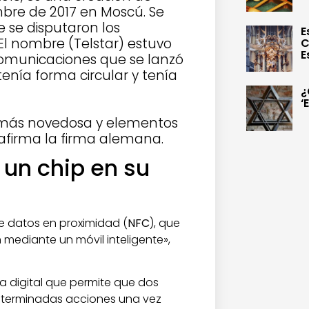
bre de 2017 en Moscú. Se
e se disputaron los
E
El nombre (Telstar) estuvo
C
E
 comunicaciones que se lanzó
 tenía forma circular y tenía
¿
‘
a más novedosa y elementos
 afirma la firma alemana.
a un chip en su
de datos en proximidad (
NFC
), que
 mediante un móvil inteligente»,
a digital que permite que dos
determinadas acciones una vez