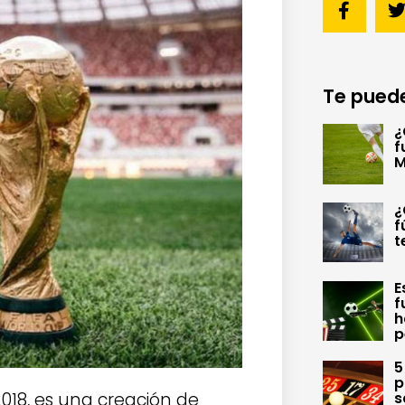
Te puede
¿
f
M
¿
f
t
E
f
h
p
5
p
 2018, es una creación de
s