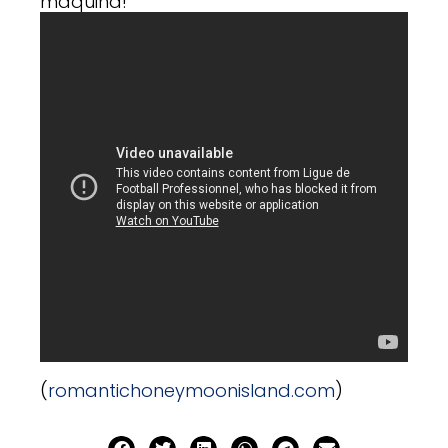
máquina!
(
romantichoneymoonisland.com
)