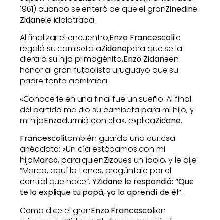
1961) cuando se enteró de que el gran
Zinedine
Zidane
le idolatraba.
Al finalizar el encuentro,
Enzo Francescoli
le
regaló su camiseta a
Zidane
para que se la
diera a su hijo primogénito,
Enzo Zidane
en
honor al gran futbolista uruguayo que su
padre tanto admiraba.
«Conocerle en una final fue un sueño. Al final
del partido me dio su camiseta para mi hijo, y
mi hijo
Enzo
durmió con ella», explica
Zidane
.
Francescoli
también guarda una curiosa
anécdota: «Un día estábamos con mi
hijo
Marco
, para quien
Zizou
es un ídolo, y le dije:
“Marco, aquí lo tienes, pregúntale por el
control que hace”. Y
Zidane le respondió: “Que
te lo explique tu papá, yo lo aprendí de él”
.
Como dice el gran
Enzo Francescoli
en