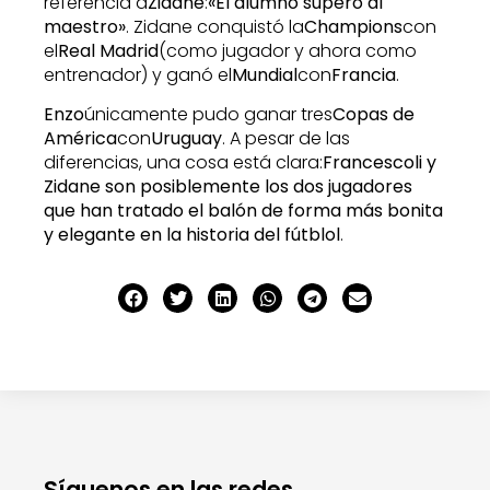
referencia a
Zidane
:
«El alumno superó al
maestro»
. Zidane conquistó la
Champions
con
el
Real Madrid
(como jugador y ahora como
entrenador) y ganó el
Mundial
con
Francia
.
Enzo
únicamente pudo ganar tres
Copas de
América
con
Uruguay
. A pesar de las
diferencias, una cosa está clara:
Francescoli y
Zidane son posiblemente los dos jugadores
que han tratado el balón de forma más bonita
y elegante en la historia del fútblol
.
Síguenos en las redes