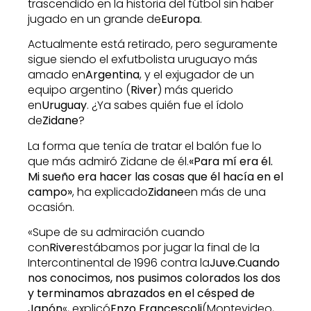
trascendido en la historia del fútbol sin haber
jugado en un grande de
Europa
.
Actualmente está retirado, pero seguramente
sigue siendo el exfutbolista uruguayo más
amado en
Argentina
, y el exjugador de un
equipo argentino (
River
) más querido
en
Uruguay
. ¿Ya sabes quién fue el ídolo
de
Zidane
?
La forma que tenía de tratar el balón fue lo
que más admiró Zidane de él.
«Para mí era él.
Mi sueño era hacer las cosas que él hacía en el
campo»
, ha explicado
Zidane
en más de una
ocasión.
«Supe de su admiración cuando
con
River
estábamos por jugar la final de la
Intercontinental de 1996 contra la
Juve
.
Cuando
nos conocimos, nos pusimos colorados los dos
y terminamos abrazados en el césped de
Japón
«, explicó
Enzo Francescoli
(Montevideo,