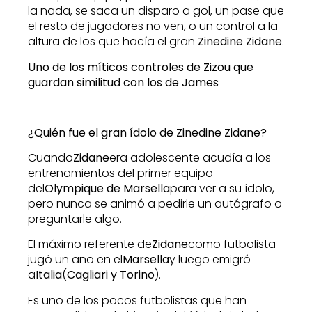
la nada, se saca un disparo a gol, un pase que
el resto de jugadores no ven, o un control a la
altura de los que hacía el gran
Zinedine Zidane
.
Uno de los míticos controles de Zizou que
guardan similitud con los de James
¿Quién fue el gran ídolo de Zinedine Zidane?
Cuando
Zidane
era adolescente acudía a los
entrenamientos del primer equipo
del
Olympique de Marsella
para ver a su ídolo,
pero nunca se animó a pedirle un autógrafo o
preguntarle algo.
El máximo referente de
Zidane
como futbolista
jugó un año en el
Marsella
y luego emigró
a
Italia
(
Cagliari y Torino
).
Es uno de los pocos futbolistas que han